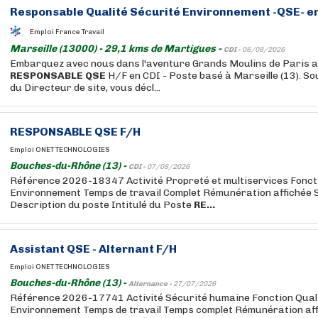
Responsable
Qualité Sécurité Environnement -
QSE
- e
Emploi France Travail
Marseille (13000) - 29,1 kms de Martigues -
CDI -
06/08/2026
Embarquez avec nous dans l'aventure Grands Moulins de Paris au
RESPONSABLE
QSE
H/F en CDI - Poste basé à Marseille (13). So
du Directeur de site, vous décl...
RESPONSABLE
QSE
F/H
Emploi ONET TECHNOLOGIES
Bouches-du-Rhône (13) -
CDI -
07/08/2026
Référence 2026-18347 Activité Propreté et multiservices Foncti
Environnement Temps de travail Complet Rémunération affichée S
Description du poste Intitulé du Poste
RE...
Assistant
QSE
- Alternant F/H
Emploi ONET TECHNOLOGIES
Bouches-du-Rhône (13) -
Alternance -
27/07/2026
Référence 2026-17741 Activité Sécurité humaine Fonction Qual
Environnement Temps de travail Temps complet Rémunération affi