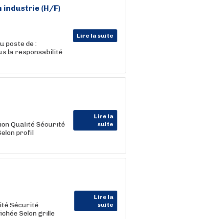
n industrie (H/F)
Lire la suite
 poste de :
us la responsabilité
Lire la
on Qualité Sécurité
suite
elon profil
Lire la
ité Sécurité
suite
chée Selon grille