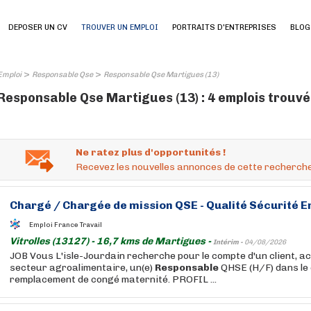
DEPOSER UN CV
TROUVER UN EMPLOI
PORTRAITS D'ENTREPRISES
BLOG
>
>
Emploi
Responsable Qse
Responsable Qse Martigues (13)
Responsable Qse Martigues (13) : 4 emplois trouvé
Ne ratez plus d'opportunités !
Recevez les nouvelles annonces de cette recherche
Chargé / Chargée de mission
QSE
- Qualité Sécurité 
Emploi France Travail
Vitrolles (13127) - 16,7 kms de Martigues -
Intérim -
04/08/2026
JOB Vous L'isle-Jourdain recherche pour le compte d'un client, a
secteur agroalimentaire, un(e)
Responsable
QHSE (H/F) dans le 
remplacement de congé maternité. PROFIL ...