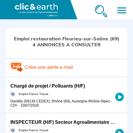
menu
Emploi restauration Fleurieu-sur-Saône (69)
4 ANNONCES A CONSULTER
Créer une alerte e-mail
Chargé de projet / Polluants (H/F)
Emploi France Travail
Dardilly (69139 CEDEX), Rhône (69), Auvergne-Rhône-Alpes
-
CDI
-
10/07/2026
INSPECTEUR (H/F) Secteur Agroalimentaire et Restauration
Emploi France Travail