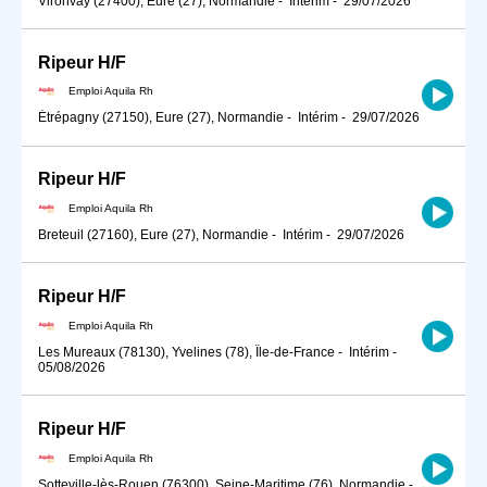
Vironvay (27400), Eure (27), Normandie
-
Intérim
-
29/07/2026
Ripeur H/F
Emploi Aquila Rh
Étrépagny (27150), Eure (27), Normandie
-
Intérim
-
29/07/2026
Ripeur H/F
Emploi Aquila Rh
Breteuil (27160), Eure (27), Normandie
-
Intérim
-
29/07/2026
Ripeur H/F
Emploi Aquila Rh
Les Mureaux (78130), Yvelines (78), Île-de-France
-
Intérim
-
05/08/2026
Ripeur H/F
Emploi Aquila Rh
Sotteville-lès-Rouen (76300), Seine-Maritime (76), Normandie
-