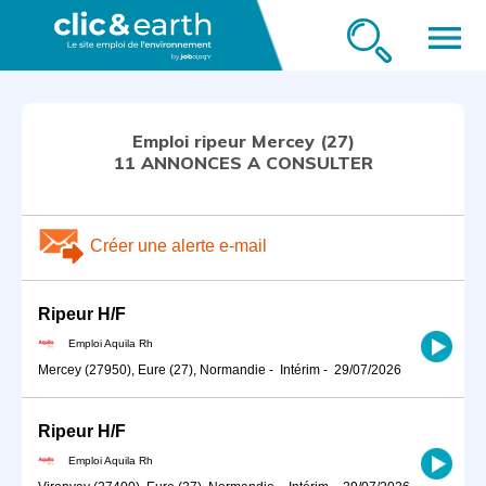
menu
Emploi ripeur Mercey (27)
11 ANNONCES A CONSULTER
Créer une alerte e-mail
Ripeur H/F
Emploi Aquila Rh
Mercey (27950), Eure (27), Normandie
-
Intérim
-
29/07/2026
Ripeur H/F
Emploi Aquila Rh