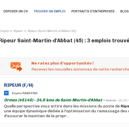
DEPOSER UN CV
TROUVER UN EMPLOI
PORTRAITS D'ENTREPRISES
BLOG
>
>
Emploi
Ripeur
Ripeur Saint-Martin-d'Abbat (45)
Ripeur Saint-Martin-d'Abbat (45) : 3 emplois trouv
Ne ratez plus d'opportunités !
Recevez les nouvelles annonces de cette recherche
RIPEUR
(F/H)
Emploi RANDSTAD
Ormes (45140) - 34,6 kms de Saint-Martin-d'Abbat -
Intérim -
25/07/
Quelle perspective vous attire dans les missions du poste de
Rip
une équipe dynamique dédiée à l'optimisation du ramassage des 
d'assurer le maintien de la propr...