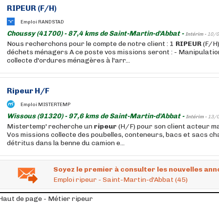
RIPEUR
(F/H)
Emploi RANDSTAD
Choussy (41700) - 87,4 kms de Saint-Martin-d'Abbat -
Intérim -
10/0
Nous recherchons pour le compte de notre client : 1
RIPEUR
(F/H
déchets ménagers A ce poste vos missions seront : - Manipulatio
collecte d'ordures ménagères à l'arr...
Ripeur
H/F
Emploi MISTERTEMP
Wissous (91320) - 97,6 kms de Saint-Martin-d'Abbat -
Intérim -
13/
Mistertemp' recherche un
ripeur
(H/F) pour son client acteur m
Vos missions collecte des poubelles, conteneurs, bacs et sacs c
détritus dans la benne du camion e...
Soyez le premier à consulter les nouvelles ann
Emploi ripeur - Saint-Martin-d'Abbat (45)
Haut de page - Métier ripeur