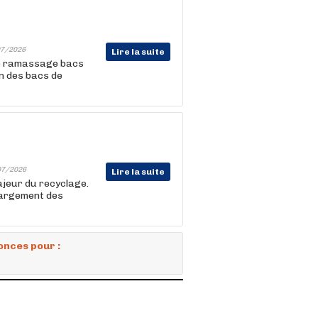
7/2026
Lire la suite
) ramassage bacs
n des bacs de
07/2026
Lire la suite
ajeur du recyclage.
hargement des
onces pour :