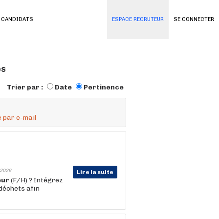
 CANDIDATS
ESPACE RECRUTEUR
SE CONNECTER
és
Trier par :
Date
Pertinence
 par e-mail
2026
Lire la suite
eur
(F/H) ? Intégrez
déchets afin