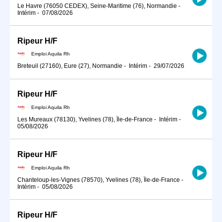
Le Havre (76050 CEDEX), Seine-Maritime (76), Normandie
-
Intérim
-
07/08/2026
Ripeur H/F
Emploi Aquila Rh
Breteuil (27160), Eure (27), Normandie
-
Intérim
-
29/07/2026
Ripeur H/F
Emploi Aquila Rh
Les Mureaux (78130), Yvelines (78), Île-de-France
-
Intérim
-
05/08/2026
Ripeur H/F
Emploi Aquila Rh
Chanteloup-les-Vignes (78570), Yvelines (78), Île-de-France
-
Intérim
-
05/08/2026
Ripeur H/F