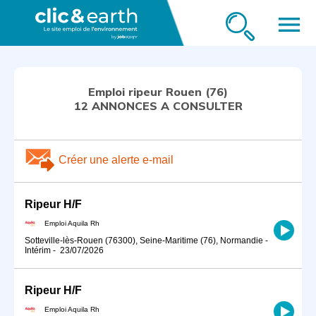
menu
Emploi ripeur Rouen (76)
12 ANNONCES A CONSULTER
Créer une alerte e-mail
Ripeur H/F
Emploi Aquila Rh
Sotteville-lès-Rouen (76300), Seine-Maritime (76), Normandie
-
Intérim
-
23/07/2026
Ripeur H/F
Emploi Aquila Rh