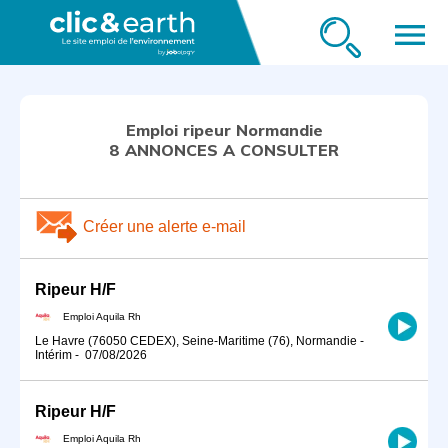
menu
Emploi ripeur Normandie
8 ANNONCES A CONSULTER
Créer une alerte e-mail
Ripeur H/F
Emploi Aquila Rh
Le Havre (76050 CEDEX), Seine-Maritime (76), Normandie
-
Intérim
-
07/08/2026
Ripeur H/F
Emploi Aquila Rh