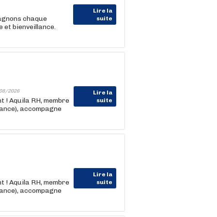
Lire la
pagnons chaque
suite
et bienveillance.
08/2026
Lire la
nt ! Aquila RH, membre
suite
rance), accompagne
Lire la
nt ! Aquila RH, membre
suite
rance), accompagne