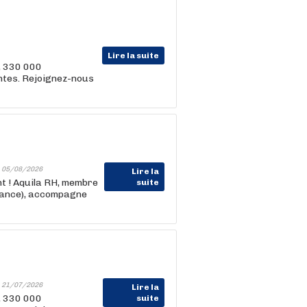
Lire la suite
, 330 000
entes. Rejoignez-nous
-
05/08/2026
Lire la
nt ! Aquila RH, membre
suite
rance), accompagne
-
21/07/2026
Lire la
, 330 000
suite