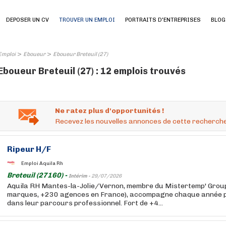
DEPOSER UN CV
TROUVER UN EMPLOI
PORTRAITS D'ENTREPRISES
BLOG
>
>
Emploi
Eboueur
Eboueur Breteuil (27)
Eboueur Breteuil (27) : 12 emplois trouvés
Ne ratez plus d'opportunités !
Recevez les nouvelles annonces de cette recherche
Ripeur H/F
Emploi Aquila Rh
Breteuil (27160) -
Intérim -
29/07/2026
Aquila RH Mantes-la-Jolie/Vernon, membre du Mistertemp' Group
marques, +230 agences en France), accompagne chaque année pl
dans leur parcours professionnel. Fort de +4...