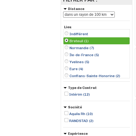
Distance
Lieu
Indifférent
Breteuil (1)
Normandie (7)
Île-de-France (5)
Yvelines (5)
Eure (4)
Conflans-Sainte-Honorine (2)
Chanteloup-les-Vignes (1)
Type de Contrat
Le Havre (1)
Intérim (12)
Les Mureaux (1)
Mercey (1)
Société
Montivilliers (1)
Aquila Rh (10)
Poissy (1)
RANDSTAD (2)
Sotteville-lès-Rouen (1)
Vironvay (1)
Expérience