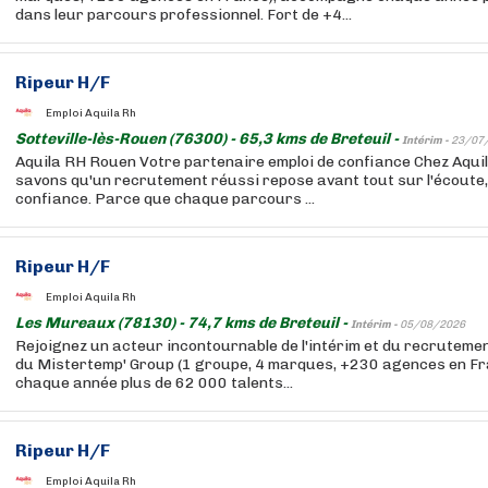
dans leur parcours professionnel. Fort de +4...
Ripeur H/F
Emploi Aquila Rh
Sotteville-lès-Rouen (76300) - 65,3 kms de Breteuil -
Intérim -
23/07
Aquila RH Rouen Votre partenaire emploi de confiance Chez Aqui
savons qu'un recrutement réussi repose avant tout sur l'écoute, 
confiance. Parce que chaque parcours ...
Ripeur H/F
Emploi Aquila Rh
Les Mureaux (78130) - 74,7 kms de Breteuil -
Intérim -
05/08/2026
Rejoignez un acteur incontournable de l'intérim et du recruteme
du Mistertemp' Group (1 groupe, 4 marques, +230 agences en F
chaque année plus de 62 000 talents...
Ripeur H/F
Emploi Aquila Rh