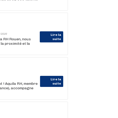
/2026
Lire la
la RH Rouen, nous
suite
la proximité et la
Lire la
nt ! Aquila RH, membre
suite
rance), accompagne