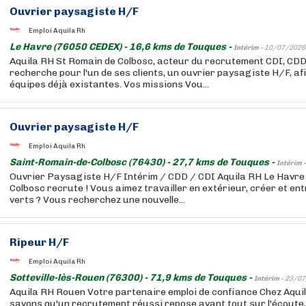
Ouvrier paysagiste H/F
Emploi Aquila Rh
Le Havre (76050 CEDEX) - 16,6 kms de Touques -
Intérim -
10/07/2026
Aquila RH St Romain de Colbosc, acteur du recrutement CDI, CDD
recherche pour l'un de ses clients, un ouvrier paysagiste H/F, af
équipes déjà existantes. Vos missions Vou...
Ouvrier paysagiste H/F
Emploi Aquila Rh
Saint-Romain-de-Colbosc (76430) - 27,7 kms de Touques -
Intérim 
Ouvrier Paysagiste H/F Intérim / CDD / CDI Aquila RH Le Havr
Colbosc recrute ! Vous aimez travailler en extérieur, créer et en
verts ? Vous recherchez une nouvelle...
Ripeur H/F
Emploi Aquila Rh
Sotteville-lès-Rouen (76300) - 71,9 kms de Touques -
Intérim -
23/07
Aquila RH Rouen Votre partenaire emploi de confiance Chez Aqui
savons qu'un recrutement réussi repose avant tout sur l'écoute, 