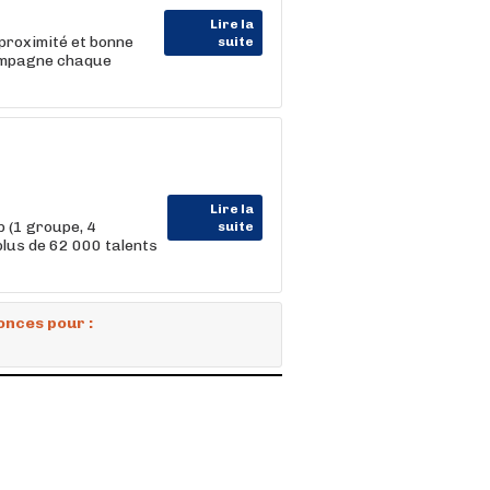
Lire la
proximité et bonne
suite
ccompagne chaque
Lire la
 (1 groupe, 4
suite
us de 62 000 talents
onces pour :