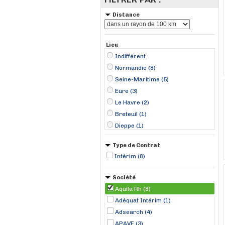
Distance
Lieu
Indifférent
Normandie (8)
Seine-Maritime (5)
Eure (3)
Le Havre (2)
Breteuil (1)
Dieppe (1)
Mercey (1)
Type de Contrat
Saint-Romain-de-Colbosc (1)
Intérim (8)
Sotteville-lès-Rouen (1)
Vironvay (1)
Société
Aquila Rh (8)
Adéquat Intérim (1)
Adsearch (4)
APAVE (3)