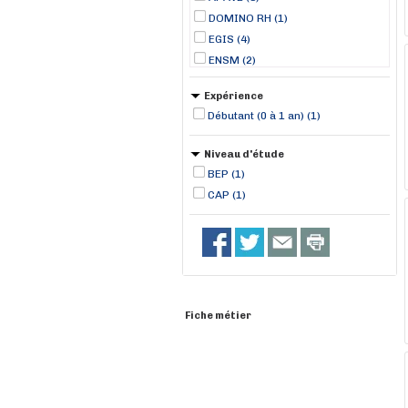
DOMINO RH (1)
EGIS (4)
ENSM (2)
France Travail (25)
Expérience
Manpower (12)
Débutant (0 à 1 an) (1)
MISTERTEMP (1)
ONET TECHNOLOGIES (2)
Niveau d'étude
RANDSTAD (2)
BEP (1)
CAP (1)
Fiche métier