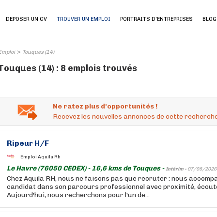
DEPOSER UN CV
TROUVER UN EMPLOI
PORTRAITS D'ENTREPRISES
BLOG
>
Emploi
Touques (14)
Touques (14) : 8 emplois trouvés
Ne ratez plus d'opportunités !
Recevez les nouvelles annonces de cette recherche
Ripeur H/F
Emploi Aquila Rh
Le Havre (76050 CEDEX) - 16,6 kms de Touques -
Intérim -
07/08/2026
Chez Aquila RH, nous ne faisons pas que recruter : nous accom
candidat dans son parcours professionnel avec proximité, écoute 
Aujourd'hui, nous recherchons pour l'un de...