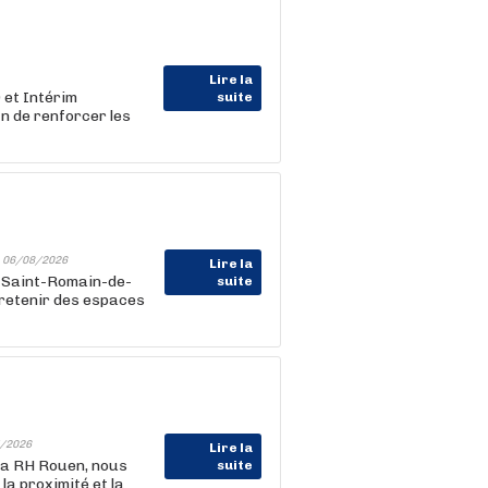
Lire la
 et Intérim
suite
in de renforcer les
-
06/08/2026
Lire la
e Saint-Romain-de-
suite
tretenir des espaces
/2026
Lire la
la RH Rouen, nous
suite
la proximité et la