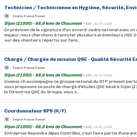
Technicien / Technicienne en Hygiène, Sécurité, Env
Emploi France Travail
Dijon (21000) - 88,8 kms de Chaumont -
CDI -
30/07/2026
En prévision de la signature d'un accord-cadre national avec un 
majeur, nous cherchons à recruter plusieurs préventeurs HSE (H
sur des chantiers répartis sur l'ens...
Chargé / Chargée de mission QSE - Qualité Sécurité 
Emploi France Travail
Dijon (21000) - 88,8 kms de Chaumont -
CDI -
28/07/2026
Invenio-rh accompagne ce groupe national du BTP présent parto
vous proposons ce poste de chargé d'études QSE basé à Dijon (21)
la Directrice QSE du Groupe, vous s...
Coordonnateur SPS (H/F)
Emploi France Travail
Dijon (21000) - 88,8 kms de Chaumont -
CDI -
15/07/2026
Entreprise Rejoindre Alpes Contrôles, c'est faire partie d'une ent