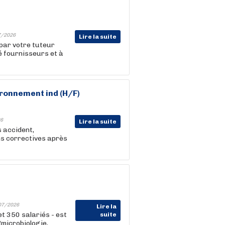
7/2026
Lire la suite
 par votre tuteur
té fournisseurs et à
ironnement ind (H/F)
6
Lire la suite
s accident,
ns correctives après
07/2026
Lire la
t 350 salariés - est
suite
microbiologie,