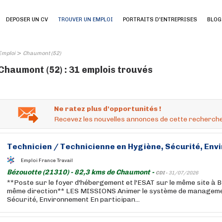
DEPOSER UN CV
TROUVER UN EMPLOI
PORTRAITS D'ENTREPRISES
BLOG
>
Emploi
Chaumont (52)
Chaumont (52) : 31 emplois trouvés
Ne ratez plus d'opportunités !
Recevez les nouvelles annonces de cette recherche
Technicien / Technicienne en Hygiène, Sécurité, Env
Emploi France Travail
Bézouotte (21310) - 82,3 kms de Chaumont -
CDI -
31/07/2026
**Poste sur le foyer d'hébergement et l'ESAT sur le même site à B
même direction** LES MISSIONS Animer le système de managemen
Sécurité, Environnement En participan...