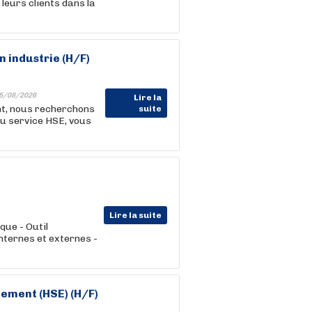
leurs clients dans la
 industrie (H/F)
5/08/2026
Lire la
nt, nous recherchons
suite
au service HSE, vous
Lire la suite
que - Outil
nternes et externes -
ement (HSE) (H/F)