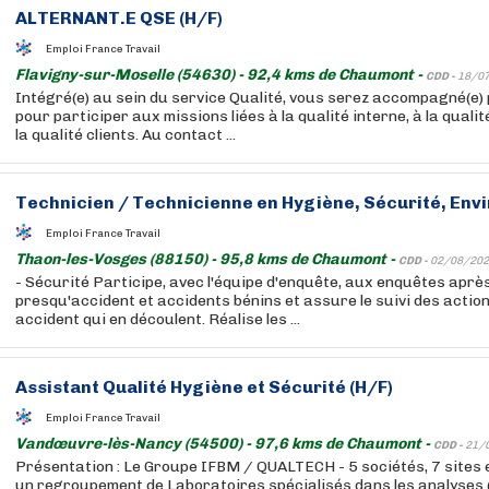
ALTERNANT.E QSE (H/F)
Emploi France Travail
Flavigny-sur-Moselle (54630) - 92,4 kms de Chaumont -
CDD -
18/0
Intégré(e) au sein du service Qualité, vous serez accompagné(e)
pour participer aux missions liées à la qualité interne, à la quali
la qualité clients. Au contact ...
Technicien / Technicienne en Hygiène, Sécurité, Env
Emploi France Travail
Thaon-les-Vosges (88150) - 95,8 kms de Chaumont -
CDD -
02/08/202
- Sécurité Participe, avec l'équipe d'enquête, aux enquêtes aprè
presqu'accident et accidents bénins et assure le suivi des actio
accident qui en découlent. Réalise les ...
Assistant Qualité Hygiène et Sécurité (H/F)
Emploi France Travail
Vandœuvre-lès-Nancy (54500) - 97,6 kms de Chaumont -
CDD -
21/
Présentation : Le Groupe IFBM / QUALTECH - 5 sociétés, 7 sites e
un regroupement de Laboratoires spécialisés dans les analyses (