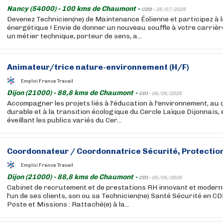
Nancy (54000) - 100 kms de Chaumont -
CDD -
28/07/2026
Devenez Technicien(ne) de Maintenance Éolienne et participez à l
énergétique ! Envie de donner un nouveau souffle à votre carriè
un métier technique, porteur de sens, a...
Animateur/trice nature-environnement (H/F)
Emploi France Travail
Dijon (21000) - 88,8 kms de Chaumont -
CDI -
06/08/2026
Accompagner les projets liés à l'éducation à l'environnement, au
durable et à la transition écologique du Cercle Laïque Dijonnais, 
éveillant les publics variés du Cer...
Coordonnateur / Coordonnatrice Sécurité, Protection d
Emploi France Travail
Dijon (21000) - 88,8 kms de Chaumont -
CDI -
05/08/2026
Cabinet de recrutement et de prestations RH innovant et modern
l'un de ses clients, son ou sa Technicien(ne) Santé Sécurité en CDI
Poste et Missions : Rattaché(e) à la...