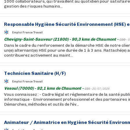
1000 collaborateurs, qui travaillent au quotidien pour satisfaire 
gestion des risques humains...
Responsable Hygiène Sécurité Environnement (HSE) en
Emploi France Travail
Chevigny-Saint-Sauveur (21800) - 90,3 kms de Chaumont -
CDD -
0
Dans le cadre du renforcement de la démarche HSE de notre clie
un(e) alternant(e) HSE pour une durée de 1 à 3 ans. Rattaché(e) 
contribuerez activement au maint...
Technicien Sanitaire (H/F)
Emploi France Travail
Vesoul (70000) - 92,1 kms de Chaumont -
CDI -
20/07/2026
Vous connaissez : - Cadre légal et réglementaire de la santé publi
informatique - Environnement professionnel et des partenaires i
Démarches, méthodes et outils de l'év...
Animateur / Animatrice en Hygiène Sécurité Environn