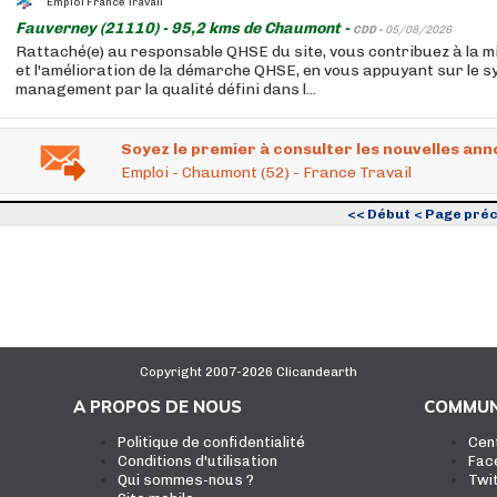
Emploi France Travail
Fauverney (21110) - 95,2 kms de Chaumont -
CDD -
05/08/2026
Rattaché(e) au responsable QHSE du site, vous contribuez à la mis
et l'amélioration de la démarche QHSE, en vous appuyant sur le 
management par la qualité défini dans l...
Soyez le premier à consulter les nouvelles ann
Emploi - Chaumont (52) - France Travail
<< Début
< Page pré
Copyright 2007-2026 Clicandearth
A PROPOS DE NOUS
COMMUN
Politique de confidentialité
Cen
Conditions d'utilisation
Fac
Qui sommes-nous ?
Twi