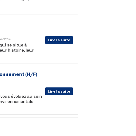
8/2026
Lire la suite
qui se situe à
ur histoire, leur
ronnement (H/F)
Lire la suite
 vous évoluez au sein
 Environnementale