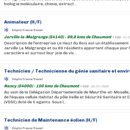
biologie moléculaire, chimie, extract...
Animateur (H/F)
Emploi France Travail
Jarville-la-Malgrange (54140) - 99,8 kms de Chaumont -
CDD -
01/0
Description de l'entreprise Le Haut du Bois est un établissement 
Jarville La Malgrange et ou 66 résidents apportent chaque jour le
caractère et surtout leur joie de viv...
Technicien / Technicienne du génie sanitaire et envi
Emploi France Travail
Nancy (54000) - 100 kms de Chaumont -
CDD -
28/07/2026
Au sein de la Délégation Départementale de Meurthe-et-Moselle,
de l'équipe cellule Habitat du pôle Veille et Sécurité Sanitaire et
(VSSE) doté de 5 agents. Sous l...
Technicien de Maintenance éolien (H/F)
Emploi France Travail