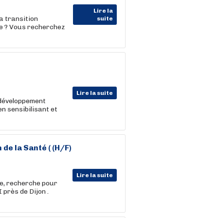
Lire la
a transition
suite
re ? Vous recherchez
Lire la suite
 développement
en sensibilisant et
e la Santé ( (H/F)
Lire la suite
e, recherche pour
 près de Dijon .