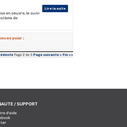
Lire la suite
e en oeuvre, le suivi
système de
onces pour :
cédente
Page suivante >
Fin >>
Page 2 de 3
AUTE / SUPPORT
tre d'aide
ebook
tter