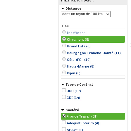
Distance
Lieu
Indifférent
Chaumont (5)
Grand Est (20)
Bourgogne-Franche-Comté (11)
Côte-d'Or (10)
Haute-Marne (8)
Dijon (5)
Nancy (2)
Type de Contrat
Bure (1)
CDD (17)
Bézouotte (1)
CDI (14)
Chevigny-Saint-Sauveur (1)
Colombey-les-Belles (1)
Société
Fauverney (1)
France Travail (31)
Flavigny-sur-Moselle (1)
Adéquat Intérim (4)
Jarville-la-Malgrange (1)
APAVE (1)