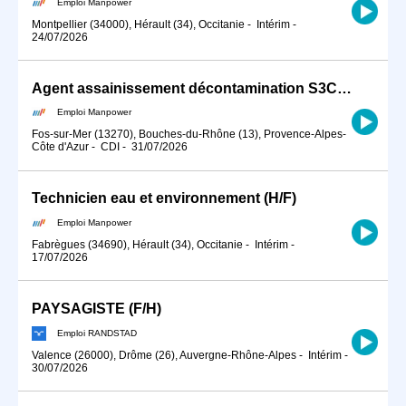
Emploi Manpower
Montpellier (34000), Hérault (34), Occitanie
-
Intérim
-
24/07/2026
Agent assainissement décontamination S3C (H/F)
Emploi Manpower
Fos-sur-Mer (13270), Bouches-du-Rhône (13), Provence-Alpes-
Côte d'Azur
-
CDI
-
31/07/2026
Technicien eau et environnement (H/F)
Emploi Manpower
Fabrègues (34690), Hérault (34), Occitanie
-
Intérim
-
17/07/2026
PAYSAGISTE (F/H)
Emploi RANDSTAD
Valence (26000), Drôme (26), Auvergne-Rhône-Alpes
-
Intérim
-
30/07/2026