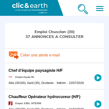
menu
Emploi Chusclan (30)
37 ANNONCES A CONSULTER
Créer une alerte e-mail
Chef d'équipe paysagiste H/F
Emploi Aquila Rh
Alès (30100), Gard (30), Occitanie
-
Intérim
-
22/07/2026
Chauffeur Opérateur hydrocureur (H/F)
Emploi JUBIL INTERIM