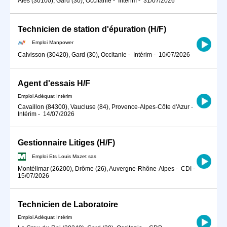
Alès (30100), Gard (30), Occitanie
-
Intérim
-
31/07/2026
Technicien de station d'épuration (H/F)
Emploi Manpower
Calvisson (30420), Gard (30), Occitanie
-
Intérim
-
10/07/2026
Agent d'essais H/F
Emploi Adéquat Intérim
Cavaillon (84300), Vaucluse (84), Provence-Alpes-Côte d'Azur
-
Intérim
-
14/07/2026
Gestionnaire Litiges (H/F)
Emploi Ets Louis Mazet sas
Montélimar (26200), Drôme (26), Auvergne-Rhône-Alpes
-
CDI
-
15/07/2026
Technicien de Laboratoire
Emploi Adéquat Intérim