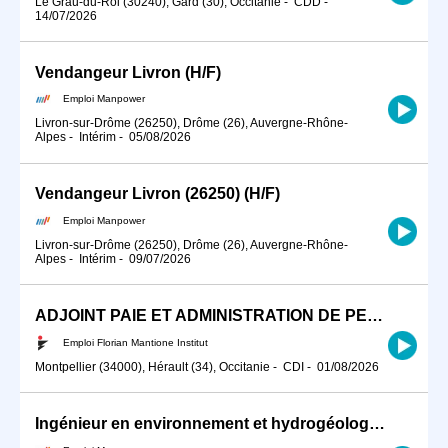
Le Grau-du-Roi (30240), Gard (30), Occitanie
-
CDD
-
14/07/2026
Vendangeur Livron (H/F)
Emploi Manpower
Livron-sur-Drôme (26250), Drôme (26), Auvergne-Rhône-
Alpes
-
Intérim
-
05/08/2026
Vendangeur Livron (26250) (H/F)
Emploi Manpower
Livron-sur-Drôme (26250), Drôme (26), Auvergne-Rhône-
Alpes
-
Intérim
-
09/07/2026
ADJOINT PAIE ET ADMINISTRATION DE PERSONNEL H/F
Emploi Florian Mantione Institut
Montpellier (34000), Hérault (34), Occitanie
-
CDI
-
01/08/2026
Ingénieur en environnement et hydrogéologie (H/F)