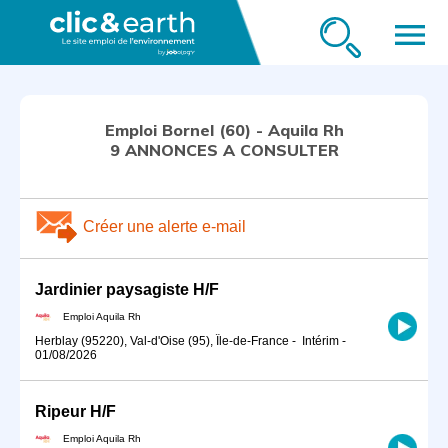
menu
Emploi Bornel (60) - Aquila Rh
9 ANNONCES A CONSULTER
Créer une alerte e-mail
Jardinier paysagiste H/F
Emploi Aquila Rh
Herblay (95220), Val-d'Oise (95), Île-de-France
-
Intérim
-
01/08/2026
Ripeur H/F
Emploi Aquila Rh