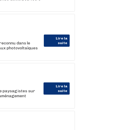
Lire la
reconnu dans le
suite
aux photovoltaïques
Lire la
de paysagistes sur
suite
 d'aménagement