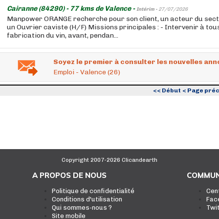
Cairanne (84290) - 77 kms de Valence -
Intérim -
27/07/2026
Manpower ORANGE recherche pour son client, un acteur du secte
un Ouvrier caviste (H/F) Missions principales : - Intervenir à tous
fabrication du vin, avant, pendan...
Soyez le premier à consulter les nouvelles ann
Emploi - Valence (26)
<< Début
< Page pré
Copyright 2007-2026 Clicandearth
A PROPOS DE NOUS
COMMUN
Politique de confidentialité
Cen
Conditions d'utilisation
Fac
Qui sommes-nous ?
Twi
Site mobile