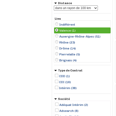
Distance
Lieu
Indifférent
Valence (1)
Auvergne-Rhône-Alpes (51)
Rhône (23)
Drôme (14)
Pierrelatte (5)
Brignais (4)
Lyon (4)
Type de Contrat
Occitanie (3)
CDD (1)
Grenoble (3)
CDI (16)
Tain-l'Hermitage (3)
Intérim (38)
Vénissieux (3)
Chusclan (2)
Société
Livron-sur-Drôme (2)
Adéquat Intérim (2)
Pierre-Bénite (2)
Adsearch (8)