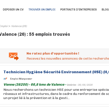
DEPOSER UN CV
TROUVER UN EMPLOI
PORTRAITS D'ENTREPRISES
BLOG
>
Emploi
Valence (26)
Valence (26) : 55 emplois trouvés
Ne ratez plus d'opportunités !
Recevez les nouvelles annonces de cette recherche
Technicien Hygiène Sécurité Environnement (HSE) (H/
Emploi Manpower
Vienne (38200) - 66,8 kms de Valence -
Intérim -
06/08/2026
Nous recherchons un technicien HSE pour une entreprise spécial
réseaux et infrastructures, dans le cadre du renforcement de s
un projet lié à la prévention et à la gesti...