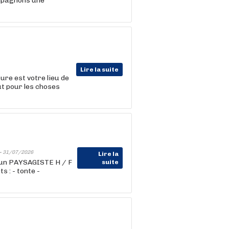
ompagnons une
Lire la suite
ure est votre lieu de
ût pour les choses
-
31/07/2026
Lire la
 un PAYSAGISTE H / F
suite
 : - tonte -