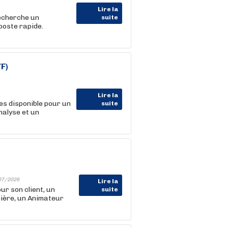
Lire la
recherche un
suite
poste rapide.
F)
Lire la
es disponible pour un
suite
nalyse et un
07/2026
Lire la
 son client, un
suite
nière, un Animateur