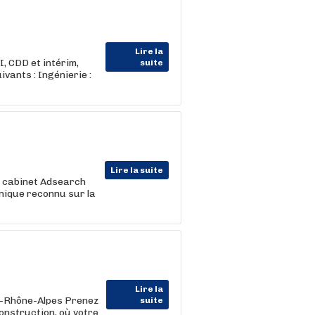
Lire la
, CDD et intérim,
suite
vants : Ingénierie :
Lire la suite
Le cabinet Adsearch
nique reconnu sur la
Lire la
e-Rhône-Alpes Prenez
suite
onstruction, où votre