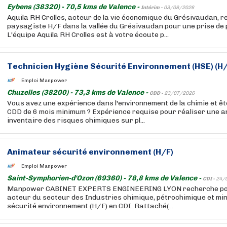
Eybens (38320) - 70,5 kms de Valence -
Intérim -
03/08/2026
Aquila RH Crolles, acteur de la vie économique du Grésivaudan, 
paysagiste H/F dans la vallée du Grésivaudan pour une prise de 
L'équipe Aquila RH Crolles est à votre écoute p...
Technicien Hygiène Sécurité Environnement (HSE) (H/
Emploi Manpower
Chuzelles (38200) - 73,3 kms de Valence -
CDD -
23/07/2026
Vous avez une expérience dans l'environnement de la chimie et êt
CDD de 6 mois minimum ? Expérience requise pour réaliser une a
inventaire des risques chimiques sur pl...
Animateur sécurité environnement (H/F)
Emploi Manpower
Saint-Symphorien-d'Ozon (69360) - 78,8 kms de Valence -
CDI -
24/
Manpower CABINET EXPERTS ENGINEERING LYON recherche pour
acteur du secteur des Industries chimique, pétrochimique et mi
sécurité environnement (H/F) en CDI. Rattaché(...