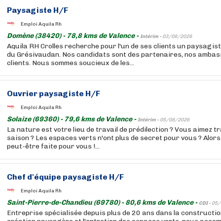
Paysagiste H/F
Emploi Aquila Rh
Domène (38420) - 78,8 kms de Valence -
Intérim -
03/08/2026
Aquila RH Crolles recherche pour l'un de ses clients un paysagist
du Grésivaudan. Nos candidats sont des partenaires, nos amba
clients. Nous sommes soucieux de les...
Ouvrier paysagiste H/F
Emploi Aquila Rh
Solaize (69360) - 79,6 kms de Valence -
Intérim -
05/08/2026
La nature est votre lieu de travail de prédilection ? Vous aimez t
saison ? Les espaces verts n'ont plus de secret pour vous ? Alors
peut-être faite pour vous !...
Chef d'équipe paysagiste H/F
Emploi Aquila Rh
Saint-Pierre-de-Chandieu (69780) - 80,6 kms de Valence -
CDI -
05/
Entreprise spécialisée depuis plus de 20 ans dans la construction