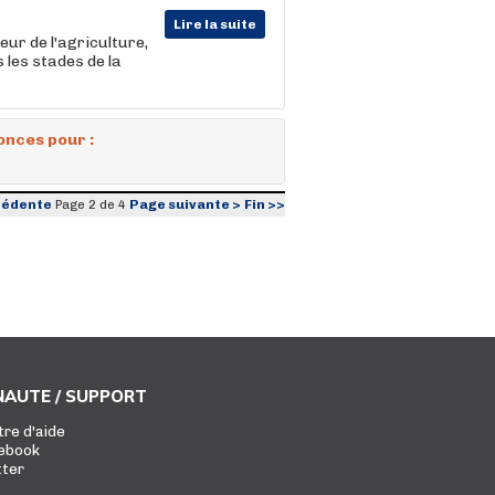
Lire la suite
ur de l'agriculture,
 les stades de la
onces pour :
cédente
Page suivante >
Fin >>
Page 2 de 4
AUTE / SUPPORT
tre d'aide
ebook
tter