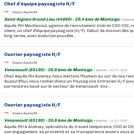
Chef d'équipe paysagiste H/F
Emploi Aquila Rh
Saint-Aignan-Grand-Lieu (44860) - 29,4 kms de Montaigu -
Intérim
Aquila RH Machecoul, agence de recrutement intérim CDD CDI, 
client, un chef d'équipe paysagiste (H/F). Début de mission dès q
long terme, avec évolution possible...
Ouvrier paysagiste H/F
Emploi Aquila Rh
Venansault (85190) - 35,6 kms de Montaigu -
Intérim -
28/07/2026
Chez Aquila RH Aizenay, nous mettons l'humain au cur de nos re
Aujourd'hui, nous recherchons un Paysagiste Entretien H/F pour
partenaires basé sur le secteur de Venansault. Vos ...
Ouvrier paysagiste H/F
Emploi Aquila Rh
Venansault (85190) - 35,6 kms de Montaigu -
Intérim -
14/07/2026
Aquila RH à Aizenay, spécialiste du travail temporaire, CDD et CD
son engagement, sa proximité et sa transparence envers vous af