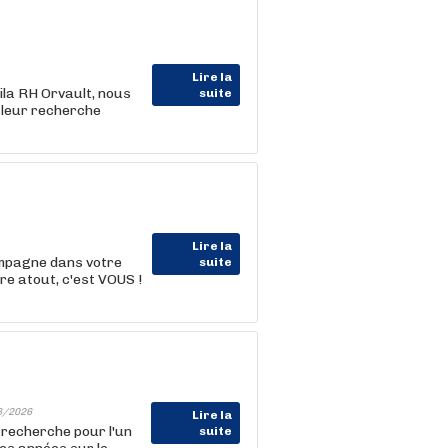
Lire la
ila RH Orvault, nous
suite
leur recherche
Lire la
ompagne dans votre
suite
e atout, c'est VOUS !
8/2026
Lire la
 recherche pour l'un
suite