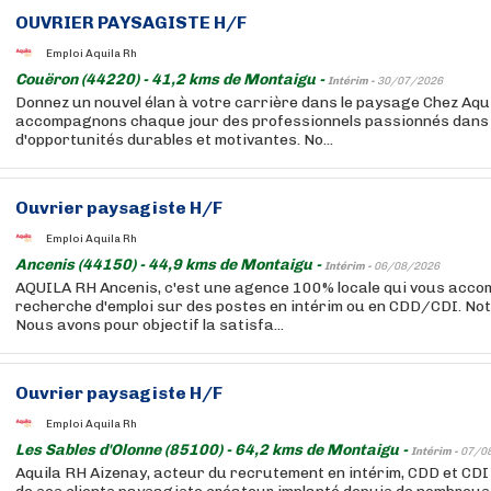
OUVRIER PAYSAGISTE H/F
Emploi Aquila Rh
Couëron (44220) - 41,2 kms de Montaigu -
Intérim -
30/07/2026
Donnez un nouvel élan à votre carrière dans le paysage Chez Aqu
accompagnons chaque jour des professionnels passionnés dans 
d'opportunités durables et motivantes. No...
Ouvrier paysagiste H/F
Emploi Aquila Rh
Ancenis (44150) - 44,9 kms de Montaigu -
Intérim -
06/08/2026
AQUILA RH Ancenis, c'est une agence 100% locale qui vous acc
recherche d'emploi sur des postes en intérim ou en CDD/CDI. Notr
Nous avons pour objectif la satisfa...
Ouvrier paysagiste H/F
Emploi Aquila Rh
Les Sables d'Olonne (85100) - 64,2 kms de Montaigu -
Intérim -
07/0
Aquila RH Aizenay, acteur du recrutement en intérim, CDD et CDI