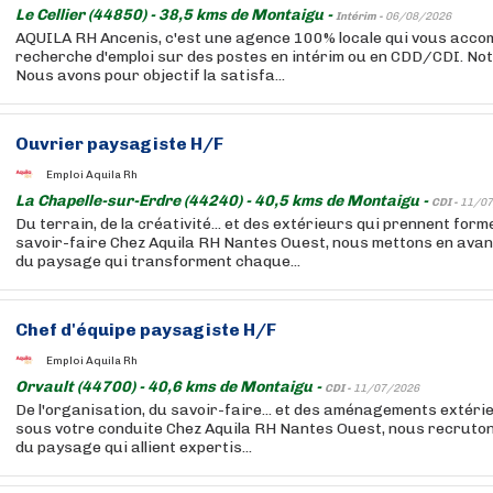
Le Cellier (44850) - 38,5 kms de Montaigu -
Intérim -
06/08/2026
AQUILA RH Ancenis, c'est une agence 100% locale qui vous acc
recherche d'emploi sur des postes en intérim ou en CDD/CDI. Notr
Nous avons pour objectif la satisfa...
Ouvrier paysagiste H/F
Emploi Aquila Rh
La Chapelle-sur-Erdre (44240) - 40,5 kms de Montaigu -
CDI -
11/07
Du terrain, de la créativité... et des extérieurs qui prennent for
savoir-faire Chez Aquila RH Nantes Ouest, nous mettons en avan
du paysage qui transforment chaque...
Chef d'équipe paysagiste H/F
Emploi Aquila Rh
Orvault (44700) - 40,6 kms de Montaigu -
CDI -
11/07/2026
De l'organisation, du savoir-faire... et des aménagements extéri
sous votre conduite Chez Aquila RH Nantes Ouest, nous recruton
du paysage qui allient expertis...