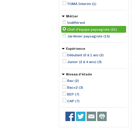
Le Cellier (1)
TOMA Interim (1)
Métier
Indifférent
Chef d'équipe paysagiste (21)
Jardinier paysagiste (15)
Expérience
Débutant (0 à 1 an) (2)
Junior (2 à 4 ans) (3)
Niveau d'étude
Bac (2)
Bac+2 (3)
BEP (7)
CAP (7)