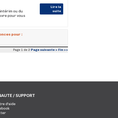
Lire la
intérim ou du
suite
uvre pour vous
onces pour :
Page suivante >
Fin >>
Page 1 de 2
AUTE / SUPPORT
tre d'aide
ebook
tter