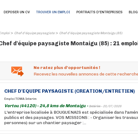
DEPOSER UN CV
TROUVER UN EMPLOI
PORTRAITS D'ENTREPRISES
BLOG
>
>
Emploi
Chef d'équipe paysagiste
Chef d'équipe paysagiste Montaigu (85)
Chef d'équipe paysagiste Montaigu (85) : 21 emplo
Ne ratez plus d'opportunités !
Recevez les nouvelles annonces de cette recherche
CHEF D'EQUIPE PAYSAGISTE (CREATION/ENTRETIEN)
Emploi TOMA Interim
Vertou (44120) - 24,8 kms de Montaigu -
Intérim -
20/07/2026
L'entreprise localisée à BOUGUENAIS est spécialisée dans l'am
publics et des paysages. VOS MISSIONS : - Organiser les travaux
personnes) sur un chantier paysager :...