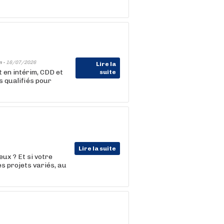
m -
16/07/2026
Lire la
 en intérim, CDD et
suite
 qualifiés pour
Lire la suite
ux ? Et si votre
es projets variés, au