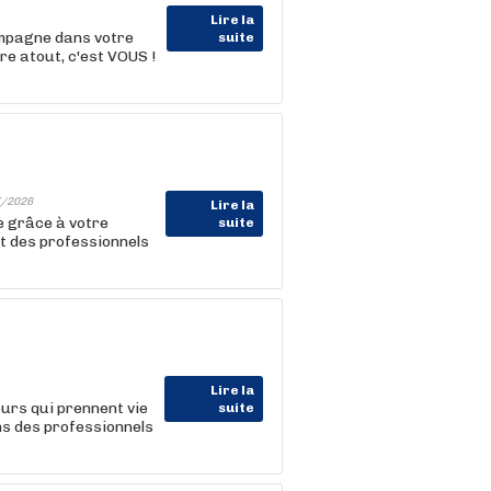
Lire la
ompagne dans votre
suite
e atout, c'est VOUS !
/2026
Lire la
me grâce à votre
suite
t des professionnels
Lire la
eurs qui prennent vie
suite
s des professionnels