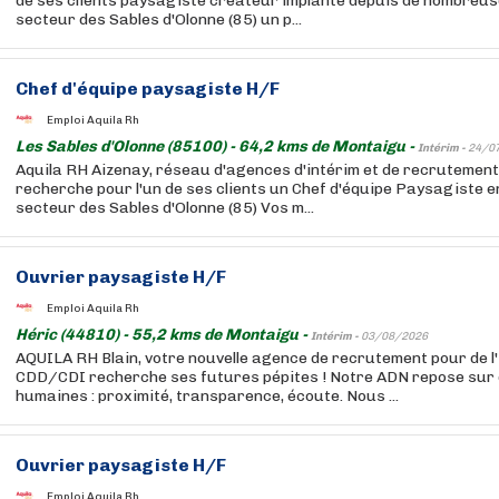
de ses clients paysagiste créateur implanté depuis de nombreus
secteur des Sables d'Olonne (85) un p...
Chef d'équipe paysagiste H/F
Emploi Aquila Rh
Les Sables d'Olonne (85100) - 64,2 kms de Montaigu -
Intérim -
24/0
Aquila RH Aizenay, réseau d'agences d'intérim et de recrutement 
recherche pour l'un de ses clients un Chef d'équipe Paysagiste e
secteur des Sables d'Olonne (85) Vos m...
Ouvrier paysagiste H/F
Emploi Aquila Rh
Héric (44810) - 55,2 kms de Montaigu -
Intérim -
03/08/2026
AQUILA RH Blain, votre nouvelle agence de recrutement pour de l'
CDD/CDI recherche ses futures pépites ! Notre ADN repose sur 
humaines : proximité, transparence, écoute. Nous ...
Ouvrier paysagiste H/F
Emploi Aquila Rh