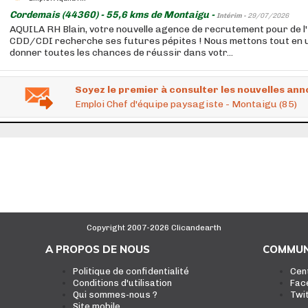
Cordemais (44360) - 55,6 kms de Montaigu -
Intérim -
29/07/2026
AQUILA RH Blain, votre nouvelle agence de recrutement pour de l'
CDD/CDI recherche ses futures pépites ! Nous mettons tout en 
donner toutes les chances de réussir dans votr...
Soyez le premier à consulter les nouvelles ann
Emploi Chef d'équipe paysagiste - Montaigu (85)
Copyright 2007-2026 Clicandearth
A PROPOS DE NOUS
COMMUN
Politique de confidentialité
Cen
Conditions d'utilisation
Fac
Qui sommes-nous ?
Twi
Site mobile