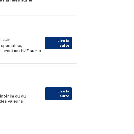
es années sur le
7/2026
Lire la
spécialisé,
suite
n création H/F sur le
Lire la
intérim ou du
suite
des valeurs