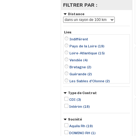
FILTRER PAR :
Distance
Lieu
Indifférent
Pays de la Loire (19)
Loire-Atlantique (15)
Vendée (4)
Bretagne (2)
Guérande (2)
Les Sables d'Olonne (2)
Saint-Nazaire (2)
Type de Contrat
Venansault (2)
CDI (3)
Ancenis (1)
Intérim (18)
Cordemais (1)
Couëron (1)
Société
Héric (1)
Aquila Rh (19)
La Chapelle-sur-Erdre (1)
DOMINO RH (1)