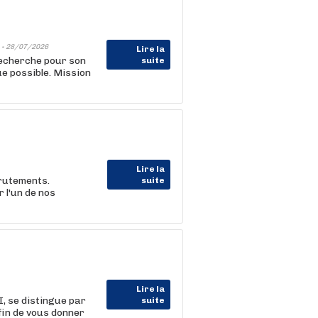
 -
28/07/2026
Lire la
recherche pour son
suite
ue possible. Mission
Lire la
crutements.
suite
 l'un de nos
Lire la
I, se distingue par
suite
in de vous donner