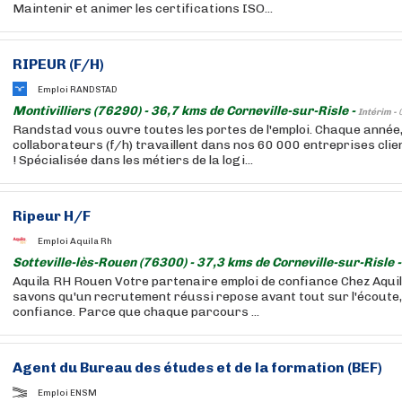
Maintenir et animer les certifications ISO...
RIPEUR (F/H)
Emploi RANDSTAD
Montivilliers (76290) - 36,7 kms de Corneville-sur-Risle -
Intérim -
Randstad vous ouvre toutes les portes de l'emploi. Chaque année
collaborateurs (f/h) travaillent dans nos 60 000 entreprises cli
! Spécialisée dans les métiers de la logi...
Ripeur H/F
Emploi Aquila Rh
Sotteville-lès-Rouen (76300) - 37,3 kms de Corneville-sur-Risle 
Aquila RH Rouen Votre partenaire emploi de confiance Chez Aqui
savons qu'un recrutement réussi repose avant tout sur l'écoute, 
confiance. Parce que chaque parcours ...
Agent du Bureau des études et de la formation (BEF)
Emploi ENSM