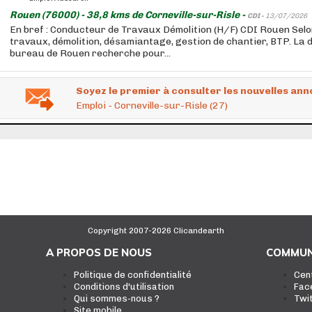
Rouen (76000) - 38,8 kms de Corneville-sur-Risle -
CDI -
13/07/2026
En bref : Conducteur de Travaux Démolition (H/F) CDI Rouen Selon
travaux, démolition, désamiantage, gestion de chantier, BTP. La 
bureau de Rouen recherche pour...
Soyez le premier à consulter les nouvelles ann
Emploi - Corneville-sur-Risle (27)
Copyright 2007-2026 Clicandearth
A PROPOS DE NOUS
COMMUN
Politique de confidentialité
Cen
Conditions d'utilisation
Fac
Qui sommes-nous ?
Twi
Site mobile