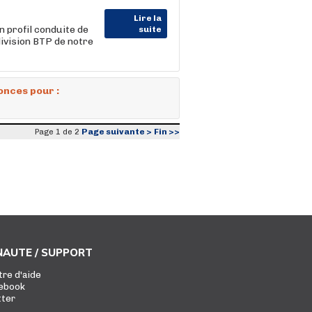
Lire la
 profil conduite de
suite
division BTP de notre
onces pour :
Page suivante >
Fin >>
Page 1 de 2
AUTE / SUPPORT
tre d'aide
ebook
tter