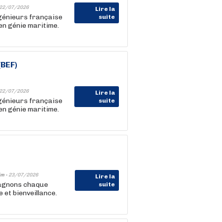
22/07/2026
Lire la
ngénieurs française
suite
en génie maritime.
(BEF)
22/07/2026
Lire la
ngénieurs française
suite
en génie maritime.
im -
23/07/2026
Lire la
pagnons chaque
suite
et bienveillance.