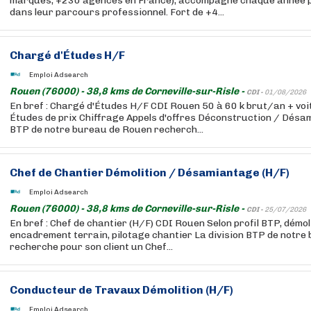
marques, +230 agences en France), accompagne chaque année pl
dans leur parcours professionnel. Fort de +4...
Chargé d'Études H/F
Emploi Adsearch
Rouen (76000) - 38,8 kms de Corneville-sur-Risle -
CDI -
01/08/2026
En bref : Chargé d'Études H/F CDI Rouen 50 à 60 k brut/an + voi
Études de prix Chiffrage Appels d'offres Déconstruction / Désa
BTP de notre bureau de Rouen recherch...
Chef de Chantier Démolition / Désamiantage (H/F)
Emploi Adsearch
Rouen (76000) - 38,8 kms de Corneville-sur-Risle -
CDI -
25/07/2026
En bref : Chef de chantier (H/F) CDI Rouen Selon profil BTP, démo
encadrement terrain, pilotage chantier La division BTP de notr
recherche pour son client un Chef...
Conducteur de Travaux Démolition (H/F)
Emploi Adsearch