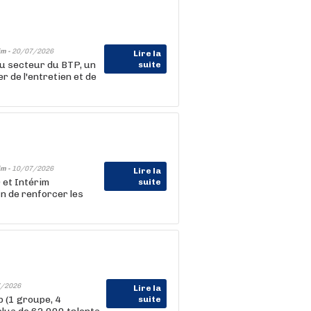
im -
20/07/2026
Lire la
u secteur du BTP, un
suite
r de l'entretien et de
im -
10/07/2026
Lire la
 et Intérim
suite
in de renforcer les
/2026
Lire la
 (1 groupe, 4
suite