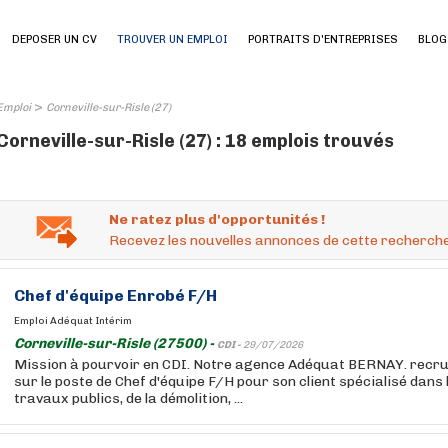
DEPOSER UN CV
TROUVER UN EMPLOI
PORTRAITS D'ENTREPRISES
BLOG
>
Emploi
Corneville-sur-Risle (27)
Corneville-sur-Risle (27) : 18 emplois trouvés
Ne ratez plus d'opportunités !
Recevez les nouvelles annonces de cette recherche
Chef d'équipe Enrobé F/H
Emploi Adéquat Intérim
Corneville-sur-Risle (27500) -
CDI -
29/07/2026
Mission à pourvoir en CDI. Notre agence Adéquat BERNAY. recru
sur le poste de Chef d'équipe F/H pour son client spécialisé dans
travaux publics, de la démolition, ...