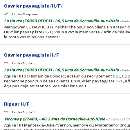
Ouvrier paysagiste (H/F)
Emploi Manpower
Le Havre (76050 CEDEX) - 38,5 kms de Corneville-sur-Risle -
Intér
Manpower LE HAVRE BTP recherche pour son client, un acteur d
Ouvrier paysagiste (H/F) Vous avez la main verte ? Afin de réalise
la tonte vos missions seront :...
Ouvrier paysagiste H/F
Emploi Aquila Rh
Le Havre (76050 CEDEX) - 38,5 kms de Corneville-sur-Risle -
Intér
Aquila RH St Romain de Colbosc, acteur du recrutement CDI, CDD
recherche pour l'un de ses clients, un ouvrier paysagiste H/F, af
équipes déjà existantes. Vos missions Vou...
Ripeur H/F
Emploi Aquila Rh
Vironvay (27400) - 48,3 kms de Corneville-sur-Risle -
Intérim -
29/07
Aquila RH Mantes-la-Jolie/Vernon, membre du Mistertemp' Group