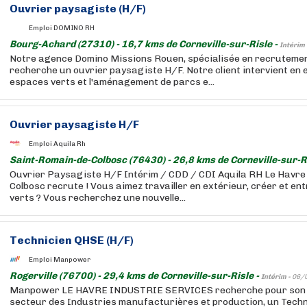
Ouvrier paysagiste (H/F)
Emploi DOMINO RH
Bourg-Achard (27310) - 16,7 kms de Corneville-sur-Risle -
Intérim 
Notre agence Domino Missions Rouen, spécialisée en recrutemen
recherche un ouvrier paysagiste H/F. Notre client intervient en 
espaces verts et l'aménagement de parcs e...
Ouvrier paysagiste H/F
Emploi Aquila Rh
Saint-Romain-de-Colbosc (76430) - 26,8 kms de Corneville-sur-R
Ouvrier Paysagiste H/F Intérim / CDD / CDI Aquila RH Le Havr
Colbosc recrute ! Vous aimez travailler en extérieur, créer et en
verts ? Vous recherchez une nouvelle...
Technicien QHSE (H/F)
Emploi Manpower
Rogerville (76700) - 29,4 kms de Corneville-sur-Risle -
Intérim -
06/
Manpower LE HAVRE INDUSTRIE SERVICES recherche pour son cl
secteur des Industries manufacturières et production, un Techn