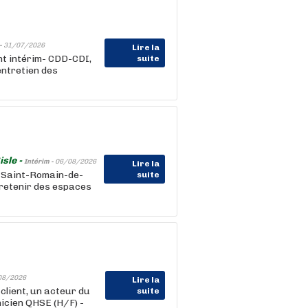
-
31/07/2026
Lire la
t intérim- CDD-CDI,
suite
entretien des
isle -
Intérim -
06/08/2026
Lire la
e Saint-Romain-de-
suite
tretenir des espaces
08/2026
Lire la
ient, un acteur du
suite
icien QHSE (H/F) -