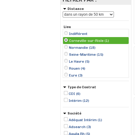
Distance
Lieu
Indifférent
Corneville-sur-Risle (1)
Normandie (18)
Seine-Maritime (15)
Le Havre (5)
Rouen (4)
Eure (3)
Bourg-Achard (1)
Type de Contrat
Doudeville (1)
CDI (6)
Grainville-la-Teinturière (1)
Intérim (12)
Montivilliers (1)
Rogerville (1)
Société
Saint-Romain-de-Colbosc (1)
Adéquat Intérim (1)
Sotteville-lès-Rouen (1)
Adsearch (3)
Aquila Rh (5)