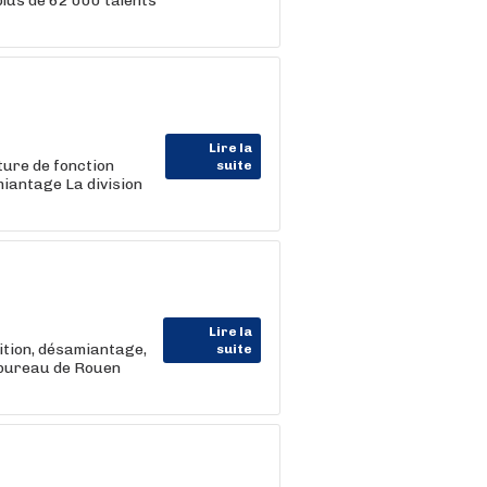
us de 62 000 talents
Lire la
ture de fonction
suite
miantage La division
Lire la
lition, désamiantage,
suite
e bureau de Rouen