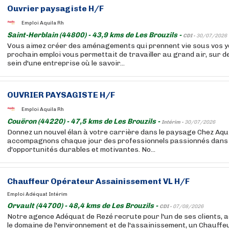
Ouvrier paysagiste H/F
Emploi Aquila Rh
Saint-Herblain (44800) - 43,9 kms de Les Brouzils -
CDI -
30/07/2026
Vous aimez créer des aménagements qui prennent vie sous vos ye
prochain emploi vous permettait de travailler au grand air, sur d
sein d'une entreprise où le savoir...
OUVRIER PAYSAGISTE H/F
Emploi Aquila Rh
Couëron (44220) - 47,5 kms de Les Brouzils -
Intérim -
30/07/2026
Donnez un nouvel élan à votre carrière dans le paysage Chez Aqu
accompagnons chaque jour des professionnels passionnés dans 
d'opportunités durables et motivantes. No...
Chauffeur Opérateur Assainissement VL H/F
Emploi Adéquat Intérim
Orvault (44700) - 48,4 kms de Les Brouzils -
CDI -
07/08/2026
Notre agence Adéquat de Rezé recrute pour l'un de ses clients,
le domaine de l'environnement et de l'assainissement, un Chauff