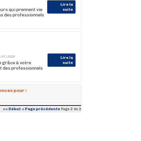
Lire la
eurs qui prennent vie
suite
s des professionnels
/07/2026
Lire la
me grâce à votre
suite
t des professionnels
onces pour :
<< Début
< Page précédente
Page 2 de 2