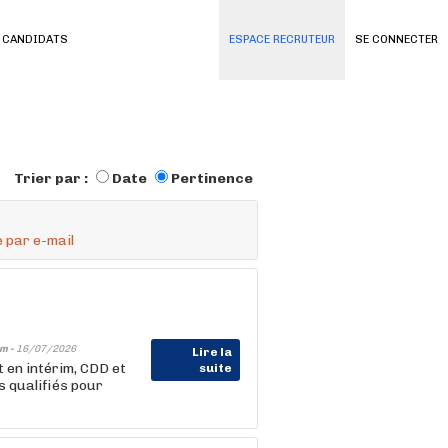
 CANDIDATS
ESPACE RECRUTEUR
SE CONNECTER
Trier par :
Date
Pertinence
 par e-mail
im -
16/07/2026
Lire la
 en intérim, CDD et
suite
 qualifiés pour