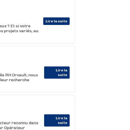
Lire la suite
ux ? Et si votre
es projets variés, au
Lire la
ila RH Orvault, nous
suite
leur recherche
Lire la
 acteur reconnu dans
suite
eur Opérateur