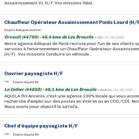
Assainissement VL H/F. Vos missions Réal...
Chauffeur Opérateur Assainissement Poids Lourd (H/F
Emploi Adéquat Intérim
Orvault (44700) - 48,4 kms de Les Brouzils -
CDI -
07/08/2026
Notre agence Adéquat de Rezé recrute pour l'un de ses clients sp
services à l'environnement un Chauffeur Opérateur Assainissem
(H/F) . Vos missions Conduire un véhicule...
Ouvrier paysagiste H/F
Emploi Aquila Rh
Le Cellier (44850) - 48,1 kms de Les Brouzils -
Intérim -
06/08/2026
AQUILA RH Ancenis, c'est une agence 100% locale qui vous acc
recherche d'emploi sur des postes en intérim ou en CDD/CDI. Notr
Nous avons pour objectif la satisfa...
Chef d'équipe paysagiste H/F
Emploi Aquila Rh