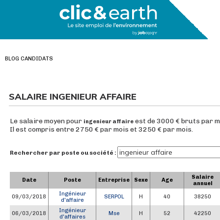
BLOG CANDIDATS
SALAIRE INGENIEUR AFFAIRE
Le salaire moyen pour
est de 3000 € bruts par m
ingenieur affaire
Il est compris entre 2750 € par mois et 3250 € par mois.
Rechercher par poste ou société :
Salaire
Date
Poste
Entreprise
Sexe
Age
annuel
Ingénieur
09/03/2018
SERPOL
H
40
38250
d'affaire
Ingénieur
06/03/2018
Mse
H
52
42250
d'affaires