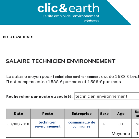
BLOG CANDIDATS
SALAIRE TECHNICIEN ENVIRONNEMENT
Le salaire moyen pour
est de 1588 € brut
technicien environnement
Il est compris entre 1588 € par mois et 1588 € par mois.
Rechercher par poste ou société :
Sa
Date
Poste
Entreprise
Sexe
Age
a
technicien
communauté de
06/03/2018
F
33
2
environnement
communes
Moyenne
1