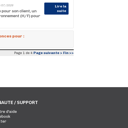
/07/2026
Lire la
ur son client, un
suite
ironnement (H/F) pour
onces pour :
Page suivante >
Fin >>
Page 1 de 4
AUTE / SUPPORT
tre d'aide
ebook
tter