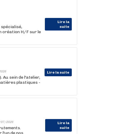
Lire la
spécialisé,
suite
n création H/F sur le
2026
Lire la suite
u sein de l'atelier,
matières plastiques -
/07/2026
Lire la
crutements.
suite
 l'un de nos