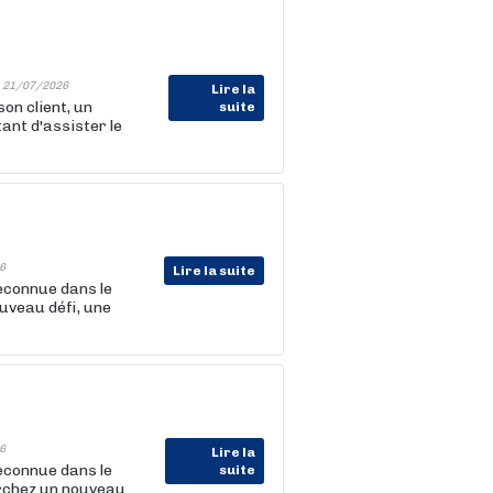
-
21/07/2026
Lire la
n client, un
suite
ant d'assister le
6
Lire la suite
reconnue dans le
ouveau défi, une
6
Lire la
reconnue dans le
suite
erchez un nouveau