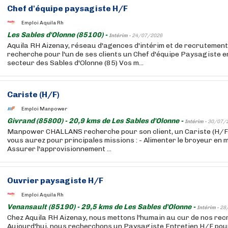
Chef d'équipe paysagiste H/F
Emploi Aquila Rh
Les Sables d'Olonne (85100) -
Intérim -
24/07/2026
Aquila RH Aizenay, réseau d'agences d'intérim et de recrutement 
recherche pour l'un de ses clients un Chef d'équipe Paysagiste e
secteur des Sables d'Olonne (85) Vos m...
Cariste (H/F)
Emploi Manpower
Givrand (85800) - 20,9 kms de Les Sables d'Olonne -
Intérim -
30/07/
Manpower CHALLANS recherche pour son client, un Cariste (H/F). A
vous aurez pour principales missions : - Alimenter le broyeur en 
Assurer l'approvisionnement ...
Ouvrier paysagiste H/F
Emploi Aquila Rh
Venansault (85190) - 29,5 kms de Les Sables d'Olonne -
Intérim -
28
Chez Aquila RH Aizenay, nous mettons l'humain au cur de nos re
Aujourd'hui, nous recherchons un Paysagiste Entretien H/F pour