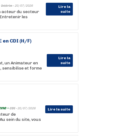
-
Intérim -
20/07/2026
Lire la
 acteur du secteur
suite
Entretenir les
 en CDI (H/F)
Lire la
, un Animateur en
suite
 sensibilise et forme
nne -
CDI -
20/07/2026
Lire la suite
cteur de
Au sein du site, vous