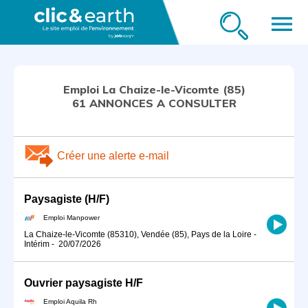
menu
Emploi La Chaize-le-Vicomte (85)
61 ANNONCES A CONSULTER
Créer une alerte e-mail
Paysagiste (H/F)
Emploi Manpower
La Chaize-le-Vicomte (85310), Vendée (85), Pays de la Loire
-
Intérim
-
20/07/2026
Ouvrier paysagiste H/F
Emploi Aquila Rh