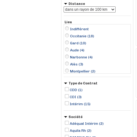
Distance
Lieu
Indifférent
Occitanie (18)
Gard (10)
Aude (4)
Narbonne (4)
Alès (3)
Montpellier (2)
Nîmes (2)
Type de Contrat
Salindres (2)
CDD (1)
Provence-Alpes-Côte d'Azur (1)
CDI (3)
Calvisson (1)
Intérim (15)
Fabrègues (1)
Fos-sur-Mer (1)
Société
Gignac (1)
Adéquat Intérim (2)
Le Grau-du-Roi (1)
Aquila Rh (2)