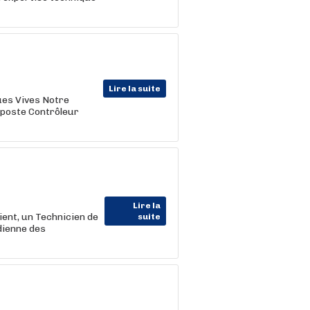
Lire la suite
gues Vives Notre
 poste Contrôleur
Lire la
nt, un Technicien de
suite
idienne des