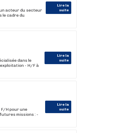
Lire la
un acteur du secteur
suite
 le cadre du
Lire la
cialisée dans le
suite
exploitation - H/F à
Lire la
 F/H pour une
suite
futures missions : -