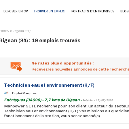
DEPOSER UN CV
TROUVER UN EMPLOI
PORTRAITS D'ENTREPRISES
BLOG
>
Emploi
Gigean (34)
Gigean (34) : 19 emplois trouvés
Ne ratez plus d'opportunités !
Recevez les nouvelles annonces de cette recherche
Technicien eau et environnement (H/F)
Emploi Manpower
Fabrègues (34690) - 7,7 kms de Gigean -
Intérim -
17/07/2026
Manpower SETE recherche pour son client, un acteur du secteur 
Technicien eau et environnement (H/F) Vos missions au quotidien
fonctionnement de la station, vous serez amené(e)...