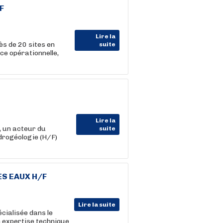
F
Lire la
ès de 20 sites en
suite
e opérationnelle,
Lire la
 un acteur du
suite
drogéologie (H/F)
S EAUX H/F
Lire la suite
écialisée dans le
n expertise technique