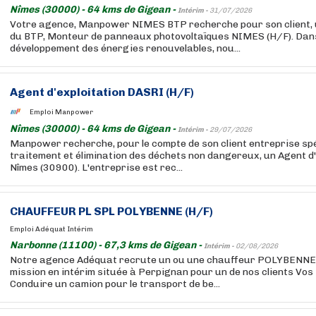
Nîmes (30000) - 64 kms de Gigean -
Intérim -
31/07/2026
Votre agence, Manpower NIMES BTP recherche pour son client, 
du BTP, Monteur de panneaux photovoltaïques NIMES (H/F). Dans
développement des énergies renouvelables, nou...
Agent d'exploitation DASRI (H/F)
Emploi Manpower
Nîmes (30000) - 64 kms de Gigean -
Intérim -
29/07/2026
Manpower recherche, pour le compte de son client entreprise spé
traitement et élimination des déchets non dangereux, un Agent d'
Nîmes (30900). L'entreprise est rec...
CHAUFFEUR PL SPL POLYBENNE (H/F)
Emploi Adéquat Intérim
Narbonne (11100) - 67,3 kms de Gigean -
Intérim -
02/08/2026
Notre agence Adéquat recrute un ou une chauffeur POLYBENNE
mission en intérim située à Perpignan pour un de nos clients Vos 
Conduire un camion pour le transport de be...