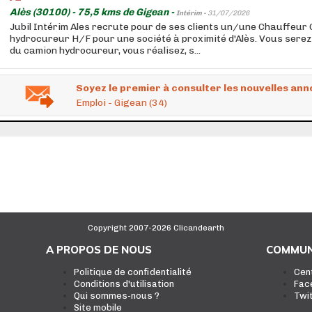
Alès (30100) - 75,5 kms de Gigean -
Intérim -
31/07/2026
Jubil Intérim Ales recrute pour de ses clients un/une Chauffeur
hydrocureur H/F pour une société à proximité d'Alès. Vous serez e
du camion hydrocureur, vous réalisez, s...
Soyez le premier à consulter les nouvelles ann
Emploi - Gigean (34)
Copyright 2007-2026 Clicandearth
A PROPOS DE NOUS
COMMUN
Politique de confidentialité
Cen
Conditions d'utilisation
Fac
Qui sommes-nous ?
Twi
Site mobile