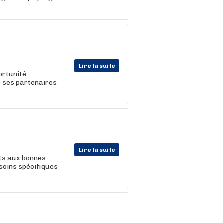
Lire la suite
portunité
e ses partenaires
Lire la suite
nts aux bonnes
soins spécifiques