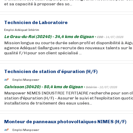
et sa capacité à proposer des so...
Technicien de Laboratoire
Emploi Adéquat Intérim
Le Grau-du-Roi (30240) - 34,4 kms de Gigean -
CDD -
14/07/2026
Mission longue ou courte durée selon profil et disponibilité à Ai
agence Adéquat Gallargues recrute des nouveaux talents sur le
qualité F/H pour son client spécialisé ...
Technicien de station d'épuration (H/F)
Emploi Manpower
Calvisson (30420) - 50,4 kms de Gigean -
Intérim -
10/07/2026
Manpower NIMES INDUSTRIE TERTIAIRE recherche pour son clie
station d'épuration (H/F) - Assurer le suivi et l'exploitation quot
installations de traitement des eaux usées...
Monteur de panneaux photovoltaïques NIMES (H/F)
Emploi Manpower