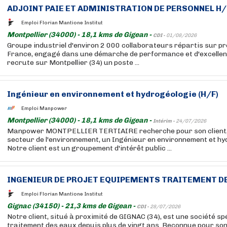
ADJOINT PAIE ET ADMINISTRATION DE PERSONNEL H/
Emploi Florian Mantione Institut
Montpellier (34000) - 18,1 kms de Gigean -
CDI -
01/08/2026
Groupe industriel d'environ 2 000 collaborateurs répartis sur pr
France, engagé dans une démarche de performance et d'excellenc
recrute sur Montpellier (34) un poste ...
Ingénieur en environnement et hydrogéologie (H/F)
Emploi Manpower
Montpellier (34000) - 18,1 kms de Gigean -
Intérim -
24/07/2026
Manpower MONTPELLIER TERTIAIRE recherche pour son client,
secteur de l'environnement, un Ingénieur en environnement et hy
Notre client est un groupement d'intérêt public ...
INGENIEUR DE PROJET EQUIPEMENTS TRAITEMENT DE
Emploi Florian Mantione Institut
Gignac (34150) - 21,3 kms de Gigean -
CDI -
28/07/2026
Notre client, situé à proximité de GIGNAC (34), est une société sp
traitement des eaux depuis plus de vingt ans. Reconnue pour so