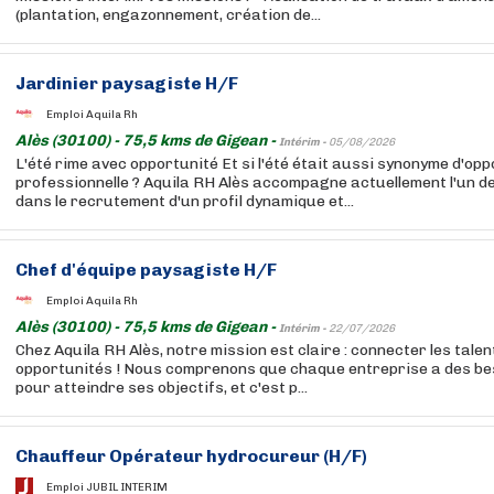
(plantation, engazonnement, création de...
Jardinier paysagiste H/F
Emploi Aquila Rh
Alès (30100) - 75,5 kms de Gigean -
Intérim -
05/08/2026
L'été rime avec opportunité Et si l'été était aussi synonyme d'op
professionnelle ? Aquila RH Alès accompagne actuellement l'un d
dans le recrutement d'un profil dynamique et...
Chef d'équipe paysagiste H/F
Emploi Aquila Rh
Alès (30100) - 75,5 kms de Gigean -
Intérim -
22/07/2026
Chez Aquila RH Alès, notre mission est claire : connecter les tale
opportunités ! Nous comprenons que chaque entreprise a des be
pour atteindre ses objectifs, et c'est p...
Chauffeur Opérateur hydrocureur (H/F)
Emploi JUBIL INTERIM