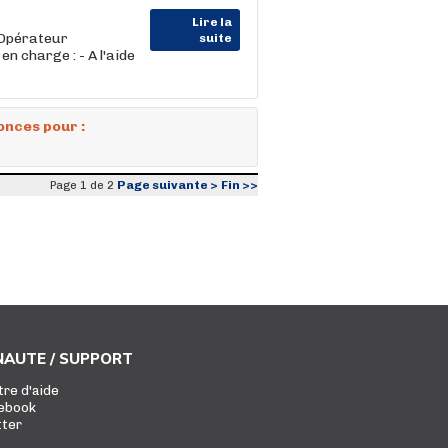
Lire la
 Opérateur
suite
n charge : - A l'aide
onces pour :
Page suivante >
Fin >>
Page 1 de 2
AUTE / SUPPORT
tre d'aide
ebook
tter