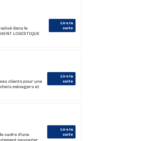
Lire la
alisé dans le
suite
n AGENT LOGISTIQUE
Lire la
ses clients pour une
suite
déchets ménagers et
Lire la
le cadre d'une
suite
énagement paysager