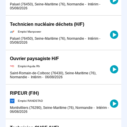
Paluel (76450), Seine-Maritime (76), Normandie
-
Intérim
-
05/08/2026
Technicien nucléaire déchets (H/F)
Emploi Manpower
Paluel (76450), Seine-Maritime (76), Normandie
-
Intérim
-
05/08/2026
Ouvrier paysagiste H/F
Emploi Aquila Rh
Saint-Romain-de-Colbosc (76430), Seine-Maritime (76),
Normandie
-
Intérim
-
06/08/2026
RIPEUR (F/H)
Emploi RANDSTAD
Montivilliers (76290), Seine-Maritime (76), Normandie
-
Intérim
-
06/08/2026