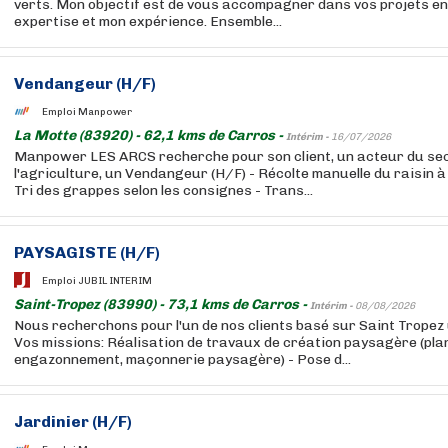
verts. Mon objectif est de vous accompagner dans vos projets e
expertise et mon expérience. Ensemble...
Vendangeur (H/F)
Emploi Manpower
La Motte (83920) - 62,1 kms de Carros -
Intérim -
16/07/2026
Manpower LES ARCS recherche pour son client, un acteur du se
l'agriculture, un Vendangeur (H/F) - Récolte manuelle du raisin à 
Tri des grappes selon les consignes - Trans...
PAYSAGISTE (H/F)
Emploi JUBIL INTERIM
Saint-Tropez (83990) - 73,1 kms de Carros -
Intérim -
08/08/2026
Nous recherchons pour l'un de nos clients basé sur Saint Trope
Vos missions: Réalisation de travaux de création paysagère (pla
engazonnement, maçonnerie paysagère) - Pose d...
Jardinier (H/F)