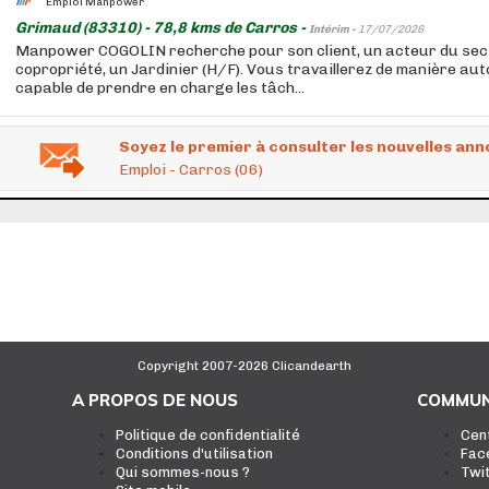
Emploi Manpower
Grimaud (83310) - 78,8 kms de Carros -
Intérim -
17/07/2026
Manpower COGOLIN recherche pour son client, un acteur du sect
copropriété, un Jardinier (H/F). Vous travaillerez de manière au
capable de prendre en charge les tâch...
Soyez le premier à consulter les nouvelles ann
Emploi - Carros (06)
Copyright 2007-2026 Clicandearth
A PROPOS DE NOUS
COMMUN
Politique de confidentialité
Cen
Conditions d'utilisation
Fac
Qui sommes-nous ?
Twi