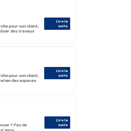
Lire la
he pour son client,
suite
aliser des travaux
Lire la
he pour son client,
suite
tretien des espaces
Lire la
encer ? Pas de
suite
our vous