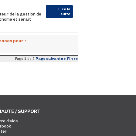
Lire la
eur de la gestion de
suite
tonome et serait
onces pour :
Page suivante >
Fin >>
Page 1 de 2
AUTE / SUPPORT
tre d'aide
ebook
tter