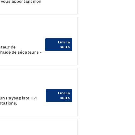
n vous apportant mon
Lire la
cteur de
suite
l'aide de sécateurs -
Lire la
z un Paysagiste H/F
suite
ntations,