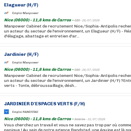
Elagueur (H/F)
Emploi Manpower
Nice (06000) - 11,8 kms de Carros -
CDI -
28/07/2026
Manpower Cabinet de recrutement Nice/Sophia-Antipolis recherc
un acteur du secteur de l'environnement, un Elagueur (H/F) - Ré
d'élagage, abattage et entretien d'ar...
Jardinier (H/F)
Emploi Manpower
Nice (06000) - 11,8 kms de Carros -
CDI -
28/07/2026
Manpower Cabinet de recrutement Nice/Sophia-Antipolis recherc
un acteur du secteur de l'environnement, un Jardinier (H/F) ?En
verts - Tonte, débroussaillage, désh...
JARDINIER D'ESPACES VERTS (F/H)
Emploi RANDSTAD
Nice (06000) - 11,8 kms de Carros -
Intérim -
31/07/2026
Vous cherchez un travail et vous ne savez pas trop par où comm
panique ! Au sein de notre agence Randstad, une équipe est là p