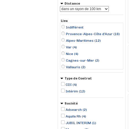
Distance
Lieu
Indifférent
Provence-Alpes-Côte d'Azur (16)
Alpes-Maritimes (12)
Var (4)
Nice (4)
Cagnes-sur-Mer (2)
Vallauris (2)
Antibes (1)
Type de Contrat
Cannes (1)
CDI (4)
Grasse (1)
Intérim (12)
Grimaud (1)
La Motte (1)
Société
La Môle (1)
Adsearch (2)
Roquebrune-Cap-Martin (1)
Aquila Rh (4)
JUBIL INTERIM (1)