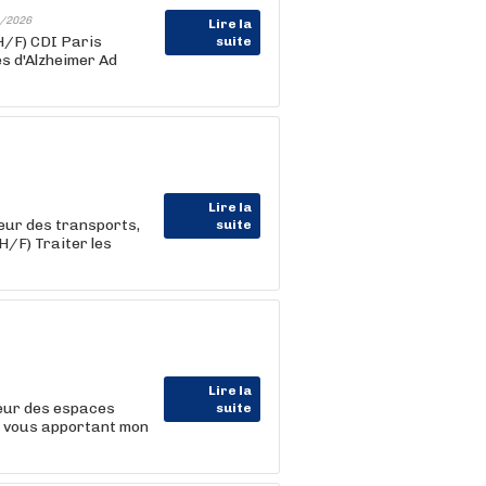
/2026
Lire la
H/F) CDI Paris
suite
s d'Alzheimer Ad
Lire la
eur des transports,
suite
H/F) Traiter les
Lire la
teur des espaces
suite
n vous apportant mon