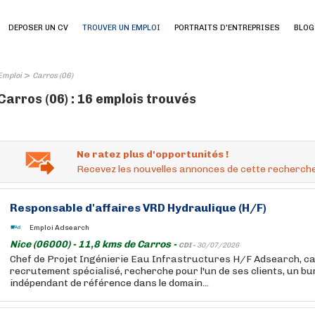
DEPOSER UN CV
TROUVER UN EMPLOI
PORTRAITS D'ENTREPRISES
BLOG
>
Emploi
Carros (06)
Carros (06) : 16 emplois trouvés
Ne ratez plus d'opportunités !
Recevez les nouvelles annonces de cette recherche
Responsable d'affaires VRD Hydraulique (H/F)
Emploi Adsearch
Nice (06000) - 11,8 kms de Carros -
CDI -
30/07/2026
Chef de Projet Ingénierie Eau Infrastructures H/F Adsearch, cab
recrutement spécialisé, recherche pour l'un de ses clients, un b
indépendant de référence dans le domain...