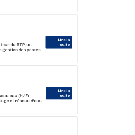
Lire la
teur du BTP, un
suite
on gestion des postes
Lire la
seau eau (H/F)
suite
ptage et réseau d'eau