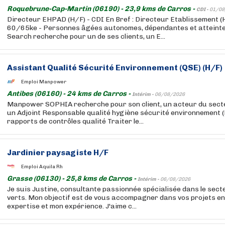
Roquebrune-Cap-Martin (06190) - 23,9 kms de Carros -
CDI -
01/08
Directeur EHPAD (H/F) - CDI En Bref : Directeur Etablissement (
60/65ke - Personnes âgées autonomes, dépendantes et atteinte
Search recherche pour un de ses clients, un E...
Assistant Qualité Sécurité Environnement (QSE) (H/F)
Emploi Manpower
Antibes (06160) - 24 kms de Carros -
Intérim -
06/08/2026
Manpower SOPHIA recherche pour son client, un acteur du sect
un Adjoint Responsable qualité hygiène sécurité environnement (
rapports de contrôles qualité Traiter le...
Jardinier paysagiste H/F
Emploi Aquila Rh
Grasse (06130) - 25,8 kms de Carros -
Intérim -
06/08/2026
Je suis Justine, consultante passionnée spécialisée dans le sec
verts. Mon objectif est de vous accompagner dans vos projets e
expertise et mon expérience. J'aime c...