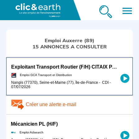
menu
Emploi Auxerre (89)
15 ANNONCES A CONSULTER
Exploitant Transport Routier (F/H) CITAIX PARIS
Emploi GCA Transport et Distribution
Nangis (77370), Seine-et-Marne (77), Île-de-France
-
CDI
-
07/07/2026
Créer une alerte e-mail
Mécanicien PL (H/F)
Emploi Adsearch