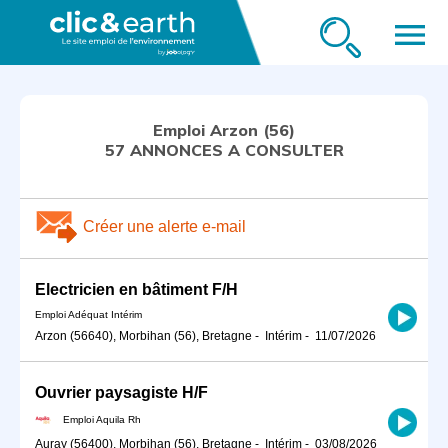
menu
Emploi Arzon (56)
57 ANNONCES A CONSULTER
Créer une alerte e-mail
Electricien en bâtiment F/H
Emploi Adéquat Intérim
Arzon (56640), Morbihan (56), Bretagne
-
Intérim
-
11/07/2026
Ouvrier paysagiste H/F
Emploi Aquila Rh
Auray (56400), Morbihan (56), Bretagne
-
Intérim
-
03/08/2026