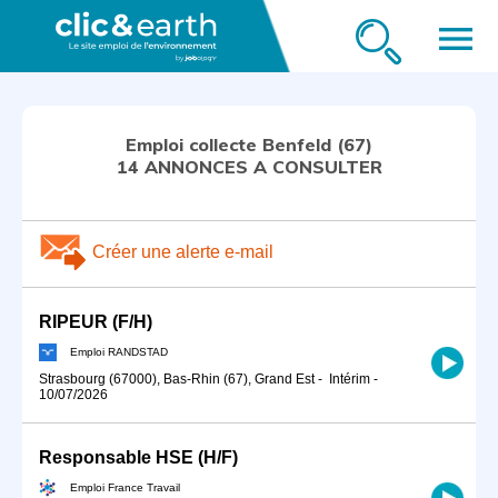
menu
Emploi collecte Benfeld (67)
14 ANNONCES A CONSULTER
Créer une alerte e-mail
RIPEUR (F/H)
Emploi RANDSTAD
Strasbourg (67000), Bas-Rhin (67), Grand Est
-
Intérim
-
10/07/2026
Responsable HSE (H/F)
Emploi France Travail