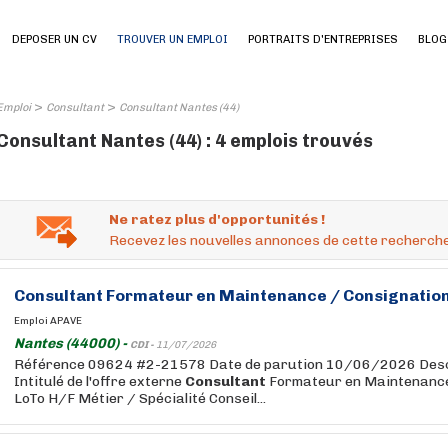
DEPOSER UN CV
TROUVER UN EMPLOI
PORTRAITS D'ENTREPRISES
BLOG
>
>
Emploi
Consultant
Consultant Nantes (44)
Consultant Nantes (44) : 4 emplois trouvés
Ne ratez plus d'opportunités !
Recevez les nouvelles annonces de cette recherche
Consultant
Formateur en Maintenance / Consignation
Emploi APAVE
Nantes (44000) -
CDI -
11/07/2026
Référence 09624 #2-21578 Date de parution 10/06/2026 Descri
Intitulé de l'offre externe
Consultant
Formateur en Maintenance
LoTo H/F Métier / Spécialité Conseil...