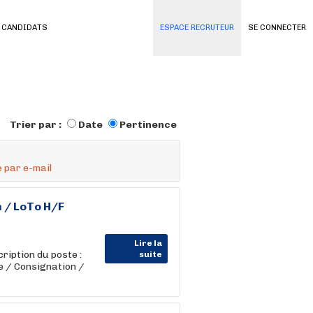
 CANDIDATS
ESPACE RECRUTEUR
SE CONNECTER
Trier par :
Date
Pertinence
 par e-mail
 / LoTo H/F
Lire la
ption du poste :
suite
 / Consignation /