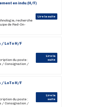
ement en indu (H/F)
Lire la suite
echnologie, recherche
quipe de Red-On-
 / LoTo H/F
Lire la
ption du poste :
suite
 / Consignation /
 / LoTo H/F
Lire la
ption du poste :
suite
 / Consignation /