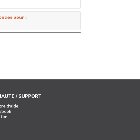
onces pour :
AUTE / SUPPORT
tre d'aide
ebook
tter