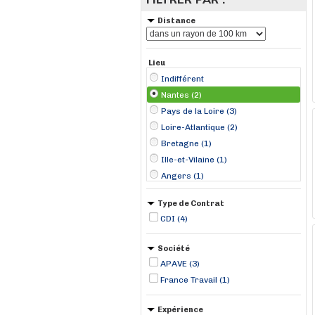
Distance
Lieu
Indifférent
Nantes (2)
Pays de la Loire (3)
Loire-Atlantique (2)
Bretagne (1)
Ille-et-Vilaine (1)
Angers (1)
Rennes (1)
Type de Contrat
CDI (4)
Société
APAVE (3)
France Travail (1)
Expérience