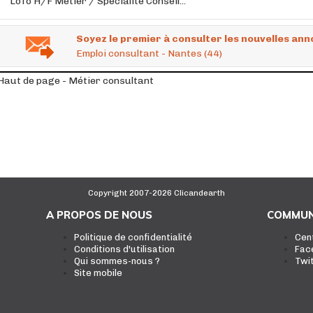
LoTo H/F Métier / Spécialité Conseil...
Soyez le premier à consulter les nouvelles ann
Emploi consultant - Nantes (44)
Haut de page - Métier consultant
Copyright 2007-2026 Clicandearth
A PROPOS DE NOUS
COMMUN
Politique de confidentialité
Cen
Conditions d'utilisation
Fac
Qui sommes-nous ?
Twi
Site mobile