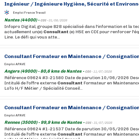
Ingénieur / Ingénieure Hygiène, Sécurité et Environn
Emploi France Travail
Nantes (44000) -
CDI -
01/08/2026
Infopro Digital, groupe B2B spécialisé dans l'information et la t
actuellement un(e)
Consultant
(e) HSE en CDI pour renforcer l'é
Line. Le défi qui vous atte...
Consultant
Formateur en Maintenance / Consignation
Emploi APAVE
Angers (49000) - 80,6 kms de Nantes -
CDI -
11/07/2026
Référence 09624 #3-21580 Date de parution 10/06/2026 Descri
Intitulé de l'offre externe
Consultant
Formateur en Maintenance
LoTo H/F Métier / Spécialité Conseil...
Consultant
Formateur en Maintenance / Consignation
Emploi APAVE
Rennes (35000) - 99,9 kms de Nantes -
CDI -
31/07/2026
Référence 09624 #1-21537 Date de parution 30/05/2026 Descri
Intitulé de l'offre externe
Consultant
Formateur en Maintenance