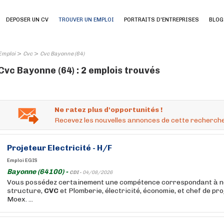
DEPOSER UN CV
TROUVER UN EMPLOI
PORTRAITS D'ENTREPRISES
BLOG
>
>
Emploi
Cvc
Cvc Bayonne (64)
Cvc Bayonne (64) : 2 emplois trouvés
Ne ratez plus d'opportunités !
Recevez les nouvelles annonces de cette recherche
Projeteur Electricité - H/F
Emploi EGIS
Bayonne (64100) -
CDI -
04/08/2026
Vous possédez certainement une compétence correspondant à no
structure,
CVC
et Plomberie, électricité, économie, et chef de pr
Moex. ...