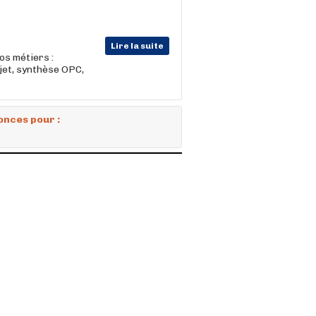
Lire la suite
s métiers :
ojet, synthèse OPC,
onces pour :