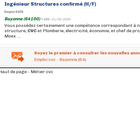
Ingénieur Structures confirmé (H/F)
Emploi EGIS
Bayonne (64100) -
CDI -
01/08/2026
Vous possédez certainement une compétence correspondant à no
structure,
CVC
et Plomberie, électricité, économie, et chef de pr
Moex. ...
Soyez le premier à consulter les nouvelles ann
Emploi cvc - Bayonne (64)
Haut de page - Métier cvc