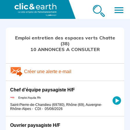
menu
Emploi entretien des espaces verts Chatte
(38)
10 ANNONCES A CONSULTER
Créer une alerte e-mail
Chef d'équipe paysagiste H/F
Emploi Aquila Rh
Saint-Pierre-de-Chandieu (69780), Rhône (69), Auvergne-
Rhône-Alpes
-
CDI
-
05/08/2026
Ouvrier paysagiste H/F