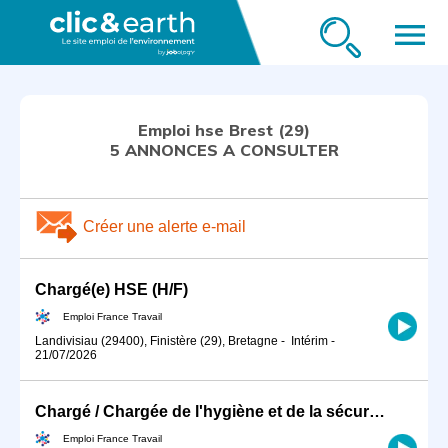
menu
Emploi hse Brest (29)
5 ANNONCES A CONSULTER
Créer une alerte e-mail
Chargé(e) HSE (H/F)
Emploi France Travail
Landivisiau (29400), Finistère (29), Bretagne
-
Intérim
-
21/07/2026
Chargé / Chargée de l'hygiène et de la sécurité du travail en ind (H/F)
Emploi France Travail