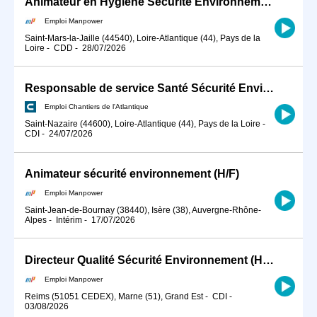
Animateur en Hygiène Sécurité Environnement (H/F)
Emploi Manpower
Saint-Mars-la-Jaille (44540), Loire-Atlantique (44), Pays de la
Loire
-
CDD
-
28/07/2026
Responsable de service Santé Sécurité Environnement H/F
Emploi Chantiers de l'Atlantique
Saint-Nazaire (44600), Loire-Atlantique (44), Pays de la Loire
-
CDI
-
24/07/2026
Animateur sécurité environnement (H/F)
Emploi Manpower
Saint-Jean-de-Bournay (38440), Isère (38), Auvergne-Rhône-
Alpes
-
Intérim
-
17/07/2026
Directeur Qualité Sécurité Environnement (H/F)
Emploi Manpower
Reims (51051 CEDEX), Marne (51), Grand Est
-
CDI
-
03/08/2026