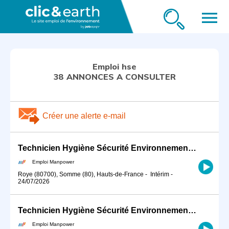
menu
Emploi hse
38 ANNONCES A CONSULTER
Créer une alerte e-mail
Technicien Hygiène Sécurité Environnement (HSE) Assistant (H/F)
Emploi Manpower
Roye (80700), Somme (80), Hauts-de-France
-
Intérim
-
24/07/2026
Technicien Hygiène Sécurité Environnement (HSE) - CDI - Saint-Amour - Jura (H/F)
Emploi Manpower