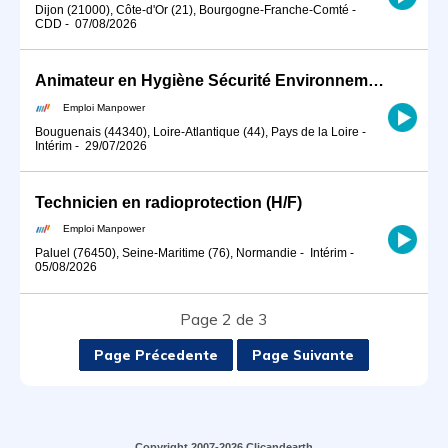
Dijon (21000), Côte-d'Or (21), Bourgogne-Franche-Comté
-
CDD
-
07/08/2026
Animateur en Hygiène Sécurité Environnement (H/F)
Emploi Manpower
Bouguenais (44340), Loire-Atlantique (44), Pays de la Loire
-
Intérim
-
29/07/2026
Technicien en radioprotection (H/F)
Emploi Manpower
Paluel (76450), Seine-Maritime (76), Normandie
-
Intérim
-
05/08/2026
Page 2 de 3
Page Précedente
Page Suivante
Copyright 2007-2026 Clicandearth