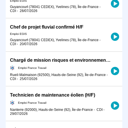
Emploi EGIS
Guyancourt (78041 CEDEX), Yvelines (78), Île-de-France
-
CDI
-
28/07/2026
Chef de projet fluvial confirmé H/F
Emploi EGIS
Guyancourt (78041 CEDEX), Yvelines (78), Île-de-France
-
CDI
-
20/07/2026
Chargé de mission risques et environnement (H/F)
Emploi France Travail
Rueil-Malmaison (92500), Hauts-de-Seine (92), Île-de-France
-
CDI
-
25/07/2026
Technicien de maintenance éolien (H/F)
Emploi France Travail
Nanterre (92000), Hauts-de-Seine (92), Île-de-France
-
CDI
-
29/07/2026