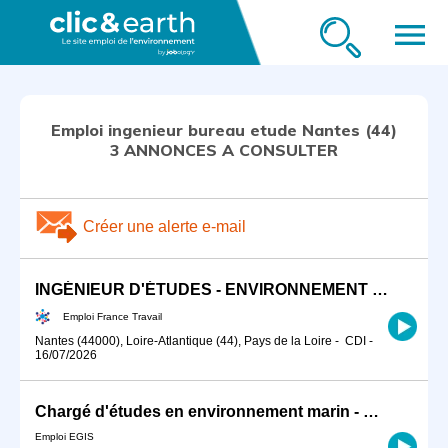
menu
Emploi ingenieur bureau etude Nantes (44)
3 ANNONCES A CONSULTER
Créer une alerte e-mail
INGÉNIEUR D'ÉTUDES - ENVIRONNEMENT RÈGLEMENTAIRE (H/F)
Emploi France Travail
Nantes (44000), Loire-Atlantique (44), Pays de la Loire
-
CDI
-
16/07/2026
Chargé d'études en environnement marin - Nantes H/F
Emploi EGIS