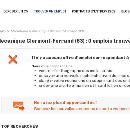
DEPOSER UN CV
TROUVER UN EMPLOI
PORTRAITS D'ENTREPRISES
BLOG
>
>
ploi
Mecanique
Mecanique Clermont-Ferrand (63)
ecanique Clermont-Ferrand (63) : 0 emplois trouv
Il n'y a aucune offre d'emploi correspondant 
Nous vous proposons de :
vérifier l'orthographe des mots saisis
essayer une nouvelle recherche avec des mots
élargir votre recherche en supprimant des cri
créer une alerte e-mail en utilisant le lien ci-d
Ne ratez plus d'opportunités !
Recevez les nouvelles annonces de cette recherch
TOP RECHERCHES