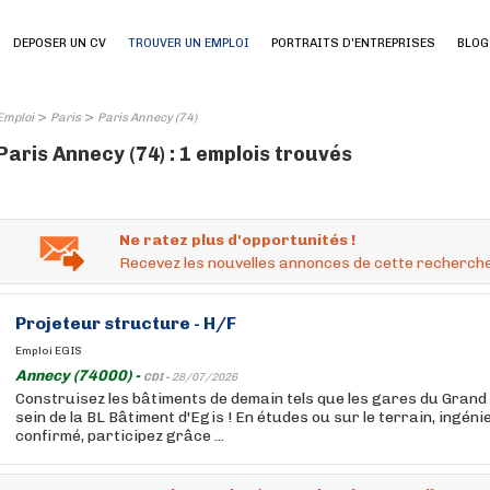
DEPOSER UN CV
TROUVER UN EMPLOI
PORTRAITS D'ENTREPRISES
BLOG
>
>
Emploi
Paris
Paris Annecy (74)
Paris Annecy (74) : 1 emplois trouvés
Ne ratez plus d'opportunités !
Recevez les nouvelles annonces de cette recherche
Projeteur structure - H/F
Emploi EGIS
Annecy (74000) -
CDI -
28/07/2026
Construisez les bâtiments de demain tels que les gares du Grand
sein de la BL Bâtiment d'Egis ! En études ou sur le terrain, ingén
confirmé, participez grâce ...