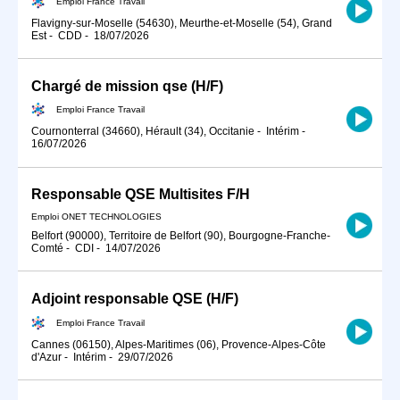
Emploi France Travail
Flavigny-sur-Moselle (54630), Meurthe-et-Moselle (54), Grand
Est
-
CDD
-
18/07/2026
Chargé de mission qse (H/F)
Emploi France Travail
Cournonterral (34660), Hérault (34), Occitanie
-
Intérim
-
16/07/2026
Responsable QSE Multisites F/H
Emploi ONET TECHNOLOGIES
Belfort (90000), Territoire de Belfort (90), Bourgogne-Franche-
Comté
-
CDI
-
14/07/2026
Adjoint responsable QSE (H/F)
Emploi France Travail
Cannes (06150), Alpes-Maritimes (06), Provence-Alpes-Côte
d'Azur
-
Intérim
-
29/07/2026