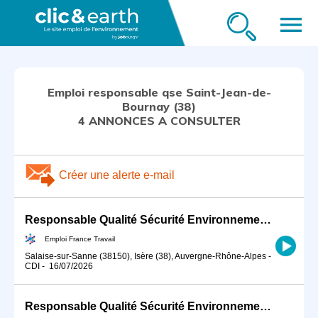
menu
Emploi responsable qse Saint-Jean-de-
Bournay (38)
4 ANNONCES A CONSULTER
Créer une alerte e-mail
Responsable Qualité Sécurité Environnement -QSE- en industrie (H/F)
Emploi France Travail
Salaise-sur-Sanne (38150), Isère (38), Auvergne-Rhône-Alpes
-
CDI
-
16/07/2026
Responsable Qualité Sécurité Environnement -QSE- en industrie (H/F)