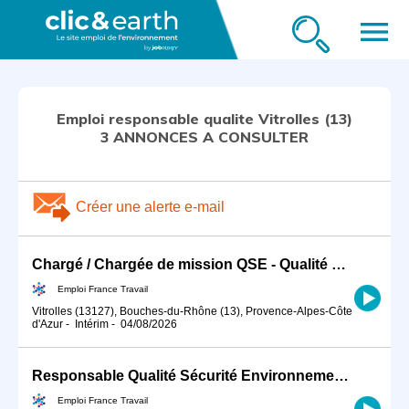
menu
Emploi responsable qualite Vitrolles (13)
3 ANNONCES A CONSULTER
Créer une alerte e-mail
Chargé / Chargée de mission QSE - Qualité Sécurité Environnement (H/F)
Emploi France Travail
Vitrolles (13127), Bouches-du-Rhône (13), Provence-Alpes-Côte
d'Azur
-
Intérim
-
04/08/2026
Responsable Qualité Sécurité Environnement -QSE- en industrie (H/F)
Emploi France Travail