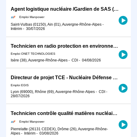
Agent logistique nucléaire /Gardien de SAS (H/F)
Emploi Manpower
Saint-Vulbas (01150), Ain (01), Auvergne-Rhône-Alpes
-
Intérim
-
30/07/2026
Technicien en radio protection en environnement nucléaire F/H
Emploi ONET TECHNOLOGIES
Isère (38), Auvergne-Rhône-Alpes
-
CDI
-
04/08/2026
Directeur de projet TCE - Nucléaire Défense H/F
Emploi EGIS
Lyon (69000), Rhône (69), Auvergne-Rhône-Alpes
-
CDI
-
28/07/2026
Technicien contrôle qualité matières nucléaires sur Pierrelatte (H/F)
Emploi Manpower
Pierrelatte (26131 CEDEX), Drôme (26), Auvergne-Rhône-
Alpes
-
Intérim
-
03/08/2026