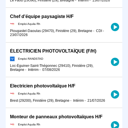
Le Faou (29590), Finistère (29), Bretagne
-
Intérim
-
15/07/2026
Chef d'équipe paysagiste H/F
Emploi Aquila Rh
Plougastel-Daoulas (29470), Finistère (29), Bretagne
-
CDI
-
23/07/2026
ÉLECTRICIEN PHOTOVOLTAÏQUE (F/H)
Emploi RANDSTAD
Loc-Éguiner-Saint-Thégonnec (29410), Finistère (29),
Bretagne
-
Intérim
-
07/08/2026
Electricien photovoltaïque H/F
Emploi Aquila Rh
Brest (29200), Finistère (29), Bretagne
-
Intérim
-
21/07/2026
Monteur de panneaux photovoltaïques H/F
Emploi Aquila Rh