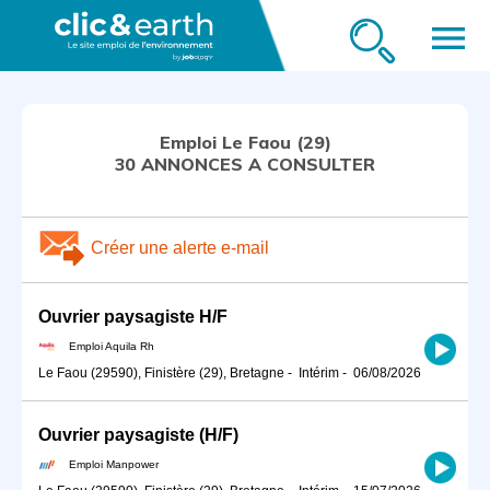
menu
Emploi Le Faou (29)
30 ANNONCES A CONSULTER
Créer une alerte e-mail
Ouvrier paysagiste H/F
Emploi Aquila Rh
Le Faou (29590), Finistère (29), Bretagne
-
Intérim
-
06/08/2026
Ouvrier paysagiste (H/F)
Emploi Manpower