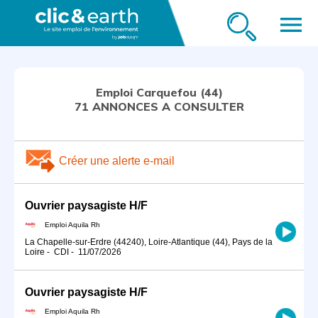
menu
Emploi Carquefou (44)
71 ANNONCES A CONSULTER
Créer une alerte e-mail
Ouvrier paysagiste H/F
Emploi Aquila Rh
La Chapelle-sur-Erdre (44240), Loire-Atlantique (44), Pays de la
Loire
-
CDI
-
11/07/2026
Ouvrier paysagiste H/F
Emploi Aquila Rh