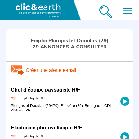
menu
Emploi Plougastel-Daoulas (29)
29 ANNONCES A CONSULTER
Créer une alerte e-mail
Chef d'équipe paysagiste H/F
Emploi Aquila Rh
Plougastel-Daoulas (29470), Finistère (29), Bretagne
-
CDI
-
23/07/2026
Electricien photovoltaïque H/F
Emploi Aquila Rh