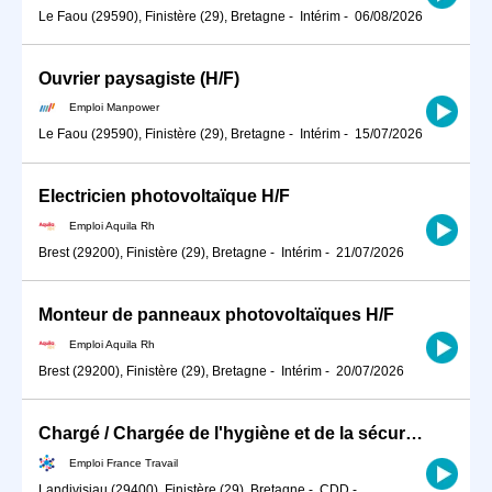
Le Faou (29590), Finistère (29), Bretagne
-
Intérim
-
06/08/2026
Ouvrier paysagiste (H/F)
Emploi Manpower
Le Faou (29590), Finistère (29), Bretagne
-
Intérim
-
15/07/2026
Electricien photovoltaïque H/F
Emploi Aquila Rh
Brest (29200), Finistère (29), Bretagne
-
Intérim
-
21/07/2026
Monteur de panneaux photovoltaïques H/F
Emploi Aquila Rh
Brest (29200), Finistère (29), Bretagne
-
Intérim
-
20/07/2026
Chargé / Chargée de l'hygiène et de la sécurité du travail en ind (H/F)
Emploi France Travail
Landivisiau (29400), Finistère (29), Bretagne
-
CDD
-