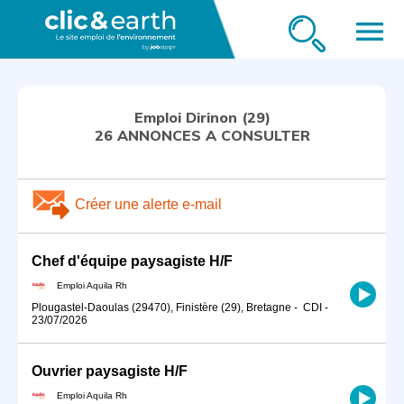
menu
Emploi Dirinon (29)
26 ANNONCES A CONSULTER
Créer une alerte e-mail
Chef d'équipe paysagiste H/F
Emploi Aquila Rh
Plougastel-Daoulas (29470), Finistère (29), Bretagne
-
CDI
-
23/07/2026
Ouvrier paysagiste H/F
Emploi Aquila Rh