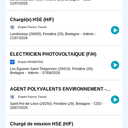
31/07/2026
Chargé(e) HSE (H/F)
Emploi France Travail
Landivisiau (29400), Finistère (29), Bretagne
-
Intérim
-
21/07/2026
ÉLECTRICIEN PHOTOVOLTAÏQUE (F/H)
Emploi RANDSTAD
Loc-Éguiner-Saint-Thégonnec (29410), Finistère (29),
Bretagne
-
Intérim
-
07/08/2026
AGENT POLYVALENTS ENVIRONNEMENT - ESPACES VERTS F/H
Emploi France Travail
Saint-Pol-de-Léon (29250), Finistère (29), Bretagne
-
CDD
-
20/07/2026
Chargé de mission HSE (H/F)