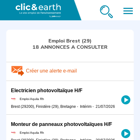
menu
Emploi Brest (29)
18 ANNONCES A CONSULTER
Créer une alerte e-mail
Electricien photovoltaïque H/F
Emploi Aquila Rh
Brest (29200), Finistère (29), Bretagne
-
Intérim
-
21/07/2026
Monteur de panneaux photovoltaïques H/F
Emploi Aquila Rh