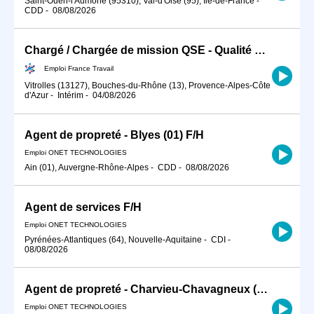
Saint-Ouen-l'Aumône (95310), Val-d'Oise (95), Île-de-France
-
CDD
-
08/08/2026
Chargé / Chargée de mission QSE - Qualité Sécurité Environnement (H/F)
Emploi France Travail
Vitrolles (13127), Bouches-du-Rhône (13), Provence-Alpes-Côte
d'Azur
-
Intérim
-
04/08/2026
Agent de propreté - Blyes (01) F/H
Emploi ONET TECHNOLOGIES
Ain (01), Auvergne-Rhône-Alpes
-
CDD
-
08/08/2026
Agent de services F/H
Emploi ONET TECHNOLOGIES
Pyrénées-Atlantiques (64), Nouvelle-Aquitaine
-
CDI
-
08/08/2026
Agent de propreté - Charvieu-Chavagneux (38) F/H
Emploi ONET TECHNOLOGIES