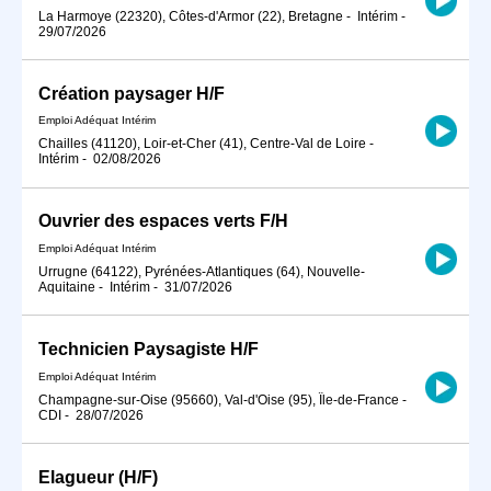
La Harmoye (22320), Côtes-d'Armor (22), Bretagne
-
Intérim
-
29/07/2026
Création paysager H/F
Emploi Adéquat Intérim
Chailles (41120), Loir-et-Cher (41), Centre-Val de Loire
-
Intérim
-
02/08/2026
Ouvrier des espaces verts F/H
Emploi Adéquat Intérim
Urrugne (64122), Pyrénées-Atlantiques (64), Nouvelle-
Aquitaine
-
Intérim
-
31/07/2026
Technicien Paysagiste H/F
Emploi Adéquat Intérim
Champagne-sur-Oise (95660), Val-d'Oise (95), Île-de-France
-
CDI
-
28/07/2026
Elagueur (H/F)