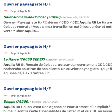
Ouvrier paysagiste H/F
Emploi Aquila Rh
Saint-Romain-de-Colbosc (76430) -
Intérim -
06/08/2026
Ouvrier Paysagiste H/F Intérim / CDD / CDI
Aquila
RH
Le Havre
Colbosc recrute ! Vous aimez travailler en extérieur, créer et en
verts ? Chez
Aquila...
Ouvrier paysagiste H/F
Emploi Aquila Rh
Le Havre (76050 CEDEX) -
Intérim -
10/07/2026
Aquila
RH
St Romain de Colbosc, acteur du recrutement CDI, CDD
recherche pour l'un de ses clients, un ouvrier paysagiste H/F, af
équipes déjà existantes. En...
Ouvrier paysagiste H/F
Emploi Aquila Rh
Dieppe (76200) -
Intérim -
31/07/2026
Aquila
RH
Rouen, c'est une agence de recrutement où simplicité,
humeur sont la règle ! Spécialistes de l'intérim et du CDI, on a