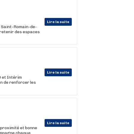
Lire la suite
 Saint-Romain-de-
tretenir des espaces
Lire la suite
 et Intérim
in de renforcer les
Lire la suite
 proximité et bonne
ccompagne chaque