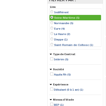
Lieu
Indifférent
Seine-Maritime (5)
Normandie (5)
Eure (4)
Le Havre (2)
Dieppe (1)
Saint-Romain-de-Colbosc (1)
Sotteville-lès-Rouen (1)
Type de Contrat
Intérim (5)
Société
Aquila Rh (5)
Expérience
Débutant (0 à 1 an) (1)
Niveau d'étude
BEP (1)