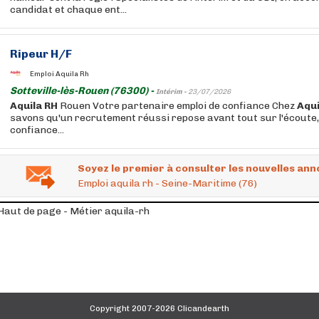
candidat et chaque ent...
Ripeur H/F
Emploi Aquila Rh
Sotteville-lès-Rouen (76300) -
Intérim -
23/07/2026
Aquila
RH
Rouen Votre partenaire emploi de confiance Chez
Aqui
savons qu'un recrutement réussi repose avant tout sur l'écoute, 
confiance...
Soyez le premier à consulter les nouvelles ann
Emploi aquila rh - Seine-Maritime (76)
Haut de page - Métier aquila-rh
Copyright 2007-2026 Clicandearth