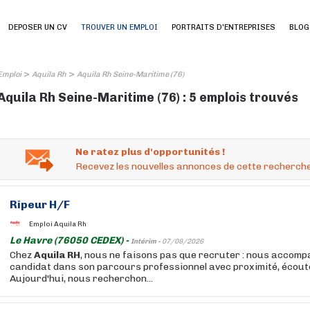
DEPOSER UN CV
TROUVER UN EMPLOI
PORTRAITS D'ENTREPRISES
BLOG
>
>
Emploi
Aquila Rh
Aquila Rh Seine-Maritime (76)
Aquila Rh Seine-Maritime (76) : 5 emplois trouvés
Ne ratez plus d'opportunités !
Recevez les nouvelles annonces de cette recherche
Ripeur H/F
Emploi Aquila Rh
Le Havre (76050 CEDEX) -
Intérim -
07/08/2026
Chez
Aquila
RH
, nous ne faisons pas que recruter : nous acco
candidat dans son parcours professionnel avec proximité, écoute 
Aujourd'hui, nous recherchon...