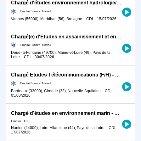
Chargé d'études environnement hydrologie/hydraulique (H/F)
Emploi France Travail
Vannes (56000), Morbihan (56), Bretagne
-
CDI
-
15/07/2026
Chargé(e) d'Études en assainissement et environnement (H/F)
Emploi France Travail
Doué-la-Fontaine (49700), Maine-et-Loire (49), Pays de la
Loire
-
CDI
-
30/07/2026
Chargé Etudes Télécommunications (F/H) - CDI - BORDEAUX
Emploi France Travail
Bordeaux (33000), Gironde (33), Nouvelle-Aquitaine
-
CDI
-
05/08/2026
Chargé d'études en environnement marin - Nantes H/F
Emploi EGIS
Nantes (44000), Loire-Atlantique (44), Pays de la Loire
-
CDI
-
17/07/2026