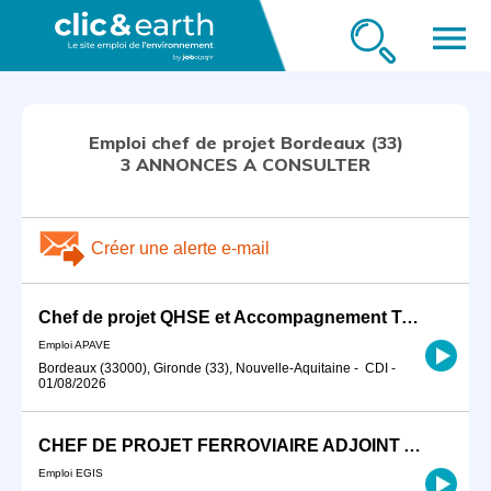
menu
Emploi chef de projet Bordeaux (33)
3 ANNONCES A CONSULTER
Créer une alerte e-mail
Chef de projet QHSE et Accompagnement Technique H/F
Emploi APAVE
Bordeaux (33000), Gironde (33), Nouvelle-Aquitaine
-
CDI
-
01/08/2026
CHEF DE PROJET FERROVIAIRE ADJOINT AU RESPONSABLE DE LA CELLULE TRAVAUX (H/F)
Emploi EGIS