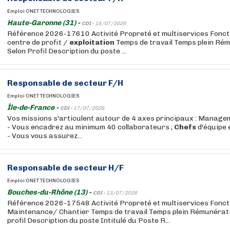
Emploi ONET TECHNOLOGIES
Haute-Garonne (31) -
CDI -
18/07/2026
Référence 2026-17610 Activité Propreté et multiservices Fonct
centre de profit /
exploitation
Temps de travail Temps plein Rém
Selon Profil Description du poste ...
Responsable de secteur F/H
Emploi ONET TECHNOLOGIES
Île-de-France -
CDI -
17/07/2026
Vos missions s'articulent autour de 4 axes principaux : Manage
- Vous encadrez au minimum 40 collaborateurs ;
Chefs
d'équipe 
- Vous vous assurez...
Responsable de secteur H/F
Emploi ONET TECHNOLOGIES
Bouches-du-Rhône (13) -
CDI -
13/07/2026
Référence 2026-17548 Activité Propreté et multiservices Fonc
Maintenance/ Chantier Temps de travail Temps plein Rémunérati
profil Description du poste Intitulé du Poste R...