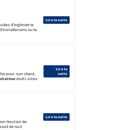
Lire la suite
tudes d'ingénierie
d'installations ou la
Lire la
pour son client,
suite
oitation
multi-sites
Lire la suite
ion Gestion de
vail de nuit