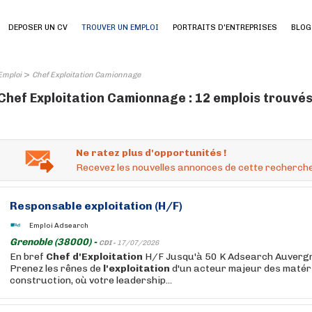
DEPOSER UN CV
TROUVER UN EMPLOI
PORTRAITS D'ENTREPRISES
BLOG
>
Emploi
Chef Exploitation Camionnage
Chef Exploitation Camionnage : 12 emplois trouvé
Ne ratez plus d'opportunités !
Recevez les nouvelles annonces de cette recherche
Responsable
exploitation
(H/F)
Emploi Adsearch
Grenoble (38000) -
CDI -
17/07/2026
En bref
Chef
d'Exploitation
H/F Jusqu'à 50 K Adsearch Auverg
Prenez les rênes de
l'exploitation
d'un acteur majeur des matér
construction, où votre leadership...