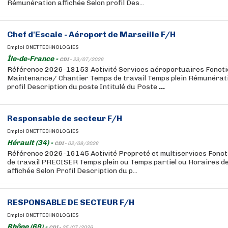
Rémunération affichée Selon profil Des...
Chef
d'Escale - Aéroport de Marseille F/H
Emploi ONET TECHNOLOGIES
Île-de-France -
CDI -
23/07/2026
Référence 2026-18153 Activité Services aéroportuaires Fonct
Maintenance/ Chantier Temps de travail Temps plein Rémunérati
profil Description du poste Intitulé du Poste
...
Responsable de secteur F/H
Emploi ONET TECHNOLOGIES
Hérault (34) -
CDI -
02/08/2026
Référence 2026-16145 Activité Propreté et multiservices Fon
de travail PRECISER Temps plein ou Temps partiel ou Horaires d
affichée Selon Profil Description du p...
RESPONSABLE DE SECTEUR F/H
Emploi ONET TECHNOLOGIES
Rhône (69) -
CDI -
25/07/2026