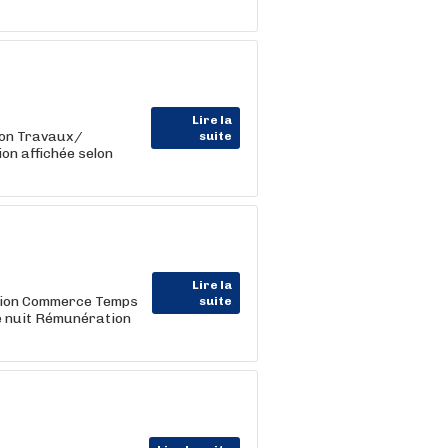
Lire la
ion Travaux/
suite
on affichée selon
Lire la
ction Commerce Temps
suite
e nuit Rémunération