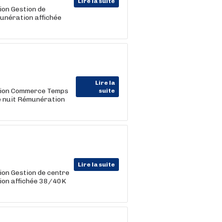
Lire la suite
ion Gestion de
unération affichée
Lire la
ction Commerce Temps
suite
e nuit Rémunération
Lire la suite
on Gestion de centre
ion affichée 38/40K