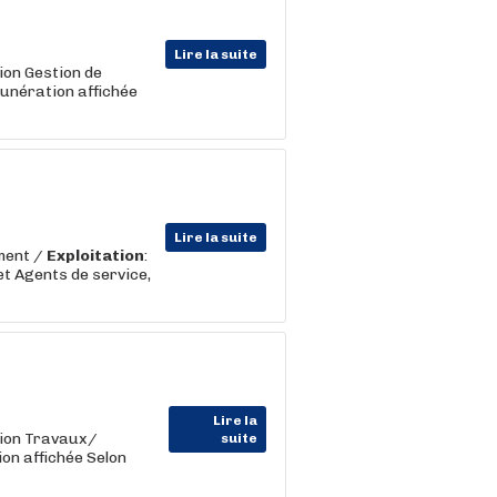
Lire la suite
ion Gestion de
unération affichée
Lire la suite
ment /
Exploitation
:
et Agents de service,
Lire la
tion Travaux/
suite
on affichée Selon