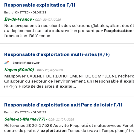
Responsable
exploitation
F/H
Emploi ONET TECHNOLOGIES
Île-de-France -
CDI -
20/07/2026
Nous proposons à nos clients des solutions globales, allant des é
au déploiement sur site industriel en passant par
l'exploitation
fabrication. Référence...
Responsable
d'exploitation
multi-sites (H/F)
Emploi Manpower
Noyon (60400) -
CDI -
20/07/2026
Manpower CABINET DE RECRUTEMENT DE COMPIEGNE recherche 
un acteur du secteur de l'environnement, un Responsable
d'expl
(H/F) ? Pilotage des sites
d'exploi...
Responsable
d'exploitation
nuit Parc de loisir F/H
Emploi ONET TECHNOLOGIES
Seine-et-Marne (77) -
CDI -
11/07/2026
Référence 2026-17528 Activité Propreté et multiservices Fonct
centre de profit /
exploitation
Temps de travail Temps plein / tra