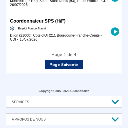
Montreuil (93100), Seine-Saint-Denis (93), Île-de-France
-
CDI
-
26/07/2026
Coordonnateur SPS (H/F)
Emploi France Travail
Dijon (21000), Côte-d'Or (21), Bourgogne-Franche-Comté
-
CDI
-
15/07/2026
Page 1 de 4
Page Suivante
Copyright 2007-2026 Clicandearth
SERVICES
A PROPOS DE NOUS