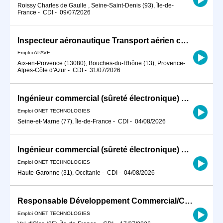
Roissy Charles de Gaulle , Seine-Saint-Denis (93), Île-de-
France
-
CDI
-
09/07/2026
Inspecteur aéronautique Transport aérien commercial H/F
Emploi APAVE
Aix-en-Provence (13080), Bouches-du-Rhône (13), Provence-
Alpes-Côte d'Azur
-
CDI
-
31/07/2026
Ingénieur commercial (sûreté électronique) F/H
Emploi ONET TECHNOLOGIES
Seine-et-Marne (77), Île-de-France
-
CDI
-
04/08/2026
Ingénieur commercial (sûreté électronique) F/H
Emploi ONET TECHNOLOGIES
Haute-Garonne (31), Occitanie
-
CDI
-
04/08/2026
Responsable Développement Commercial/Chasseur F/H
Emploi ONET TECHNOLOGIES