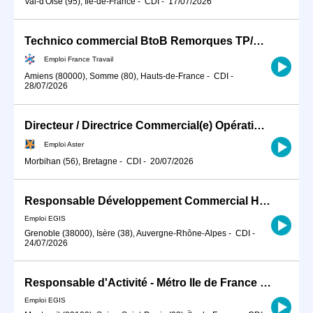
Val-d'Oise (95), Île-de-France
-
CDI
-
17/07/2026
Technico commercial BtoB Remorques TP/Agricole/environnement (H/F)
Emploi France Travail
Amiens (80000), Somme (80), Hauts-de-France
-
CDI
-
28/07/2026
Directeur / Directrice Commercial(e) Opérationnel(le) - H/F - Auray
Emploi Aster
Morbihan (56), Bretagne
-
CDI
-
20/07/2026
Responsable Développement Commercial High Tech, Pharma, Spatial Défense (H/F)
Emploi EGIS
Grenoble (38000), Isère (38), Auvergne-Rhône-Alpes
-
CDI
-
24/07/2026
Responsable d'Activité - Métro Ile de France H/F
Emploi EGIS